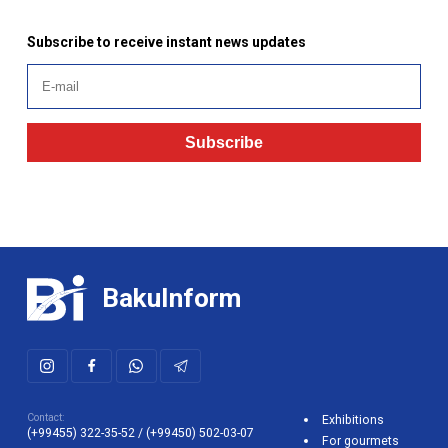
Subscribe to receive instant news updates
Subscribe
BakuInform
Contact:
Exhibitions
(+99455) 322-35-52
/
(+99450) 502-03-07
For gourmets