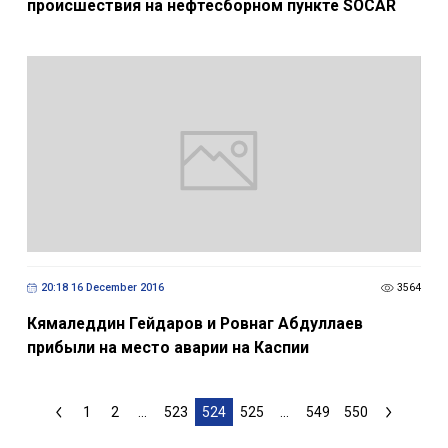
происшествия на нефтесборном пункте SOCAR
20:18 16 December 2016
3564
Кямаледдин Гейдаров и Ровнаг Абдуллаев
прибыли на место аварии на Каспии
1
2
...
523
524
525
...
549
550