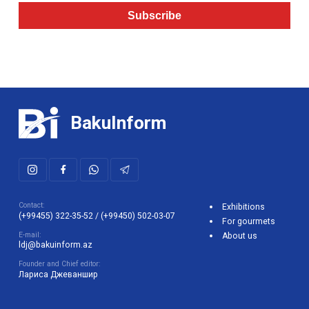
Subscribe
BakuInform
Contact:
Exhibitions
(+99455) 322-35-52
/
(+99450) 502-03-07
For gourmets
E-mail:
About us
ldj@bakuinform.az
Founder and Chief editor:
Лариса Джеваншир