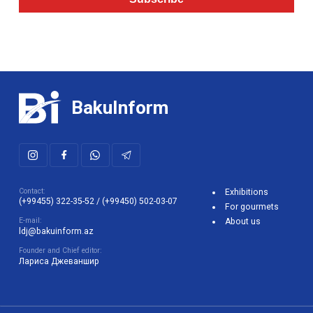
BakuInform
Contact:
Exhibitions
(+99455) 322-35-52
/
(+99450) 502-03-07
For gourmets
E-mail:
About us
ldj@bakuinform.az
Founder and Chief editor:
Лариса Джеваншир