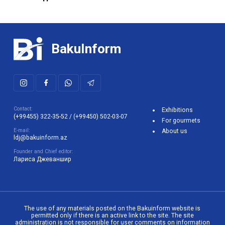
BakuInform
Contact:
Exhibitions
(+99455) 322-35-52
/
(+99450) 502-03-07
For gourmets
E-mail:
About us
ldj@bakuinform.az
Founder and Chief editor:
Лариса Джеваншир
The use of any materials posted on the Bakuinform website is
permitted only if there is an active link to the site. The site
administration is not responsible for user comments on information