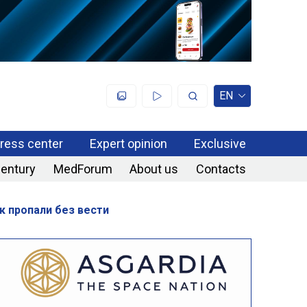
EN
ress center
Expert opinion
Exclusive
century
MedForum
About us
Contacts
к пропали без вести