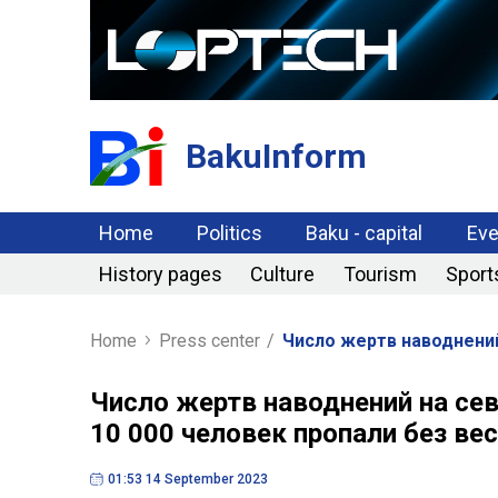
BakuInform
Home
Politics
Baku - capital
Eve
History pages
Culture
Tourism
Sport
Home
Press center
/
Число жертв наводнений
Число жертв наводнений на сев
10 000 человек пропали без ве
01:53 14 September 2023