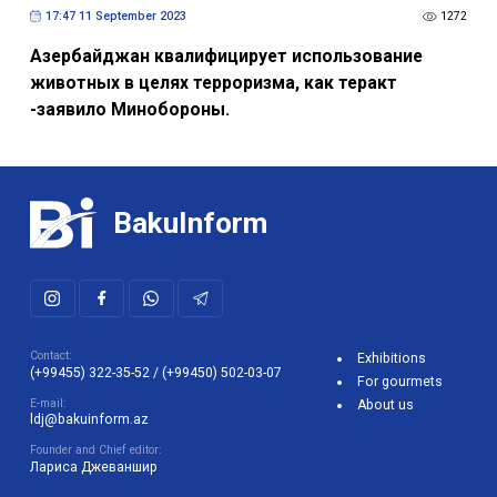
17:47 11 September 2023
1272
Азербайджан квалифицирует использование
животных в целях терроризма, как теракт
-заявило Минобороны.
BakuInform
Contact:
Exhibitions
(+99455) 322-35-52
/
(+99450) 502-03-07
For gourmets
E-mail:
About us
ldj@bakuinform.az
Founder and Chief editor:
Лариса Джеваншир