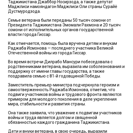
Таджикистана Джаббор Носирзода, а также депутат
Маджлиси намояндагон Маджлиси Оли страны Сурайё
Дустмуродзода.
Семье ветерана были переданы 50 тысяч сомони от
Президента Таджикистана Эмомали Рахмона и 20 тысяч
сомони от исполнительных органов государственной
власти города Гиссар.
Как отмечается, помощь была вручена детям и внукам
Раджаба Исмонова — последнего участника Великой
Отечественной войны из города Гиссар.
Во время встречи Дилрабо Мансури побеседовала с
родственниками ветерана, выразила им соболезнования и
поддержку от имени главы государства, а также
поздравила семью с 81-й годовщиной Победы.
Заместитель премьер-министра подчеркнула героизм и
самоотверженность Раджаба Исмонова, отметив, что
подвиги участников войны и трудового фронта являются
примером для молодого поколения в деле укрепления
мира, стабильности и развития страны.
Она также заявила, что уважение к подвигам участников
войны и труда является долгом и священной
обязанностью каждого гражданина Таджикистана.
Дети и внуки ветерана, в свою очередь, выразили