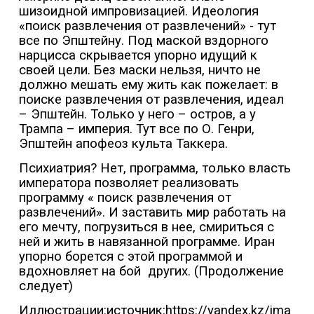
шизоидной импровизацией. Идеология
«поиск развлечения от развлечений» - тут
все по Эпштейну. Под маской вздорного
нарцисса скрывается упорно идущий к
своей цели. Без маски нельзя, ничто не
должно мешать ему жить как пожелает: в
поиске развлечения от развлечения, идеал
– Эпштейн. Только у него – остров, а у
Трампа – империя. Тут все по О. Генри,
Эпштейн апофеоз культа Таккера.
Психиатрия? Нет, программа, только власть
императора позволяет реализовать
программу « поиск развлечения от
развлечений». И заставить мир работать на
его мечту, погрузиться в нее, смириться с
ней и жить в навязанной программе. Иран
упорно борется с этой программой и
вдохновляет на бой
других.
(Продолжение
следует)
Иллюстрации:источник:https://yandex.kz/ima