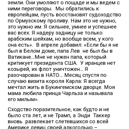
земли. Они умоляют о пощаде и мы ведем с
ними переговоры.
Мы обратились к
европейцам, пусть восстановят судоходство
по Ормузскому проливу. Нам это не нужно,
это нужно им. Я сильнее, умнее и успешнее
вас всех. Я надеру задницу не только
арабским шейхам, но вообще всем, у кого
она есть».
В апреле добавил: «Если бы я не
был в Белом доме, папа Лев
не был бы в
Ватикане…Мне не нужен папа, который
критикует президента США.
У иранцев нет
козырей, их флот уничтожен… Я
разочарован в НАТО… Месяц спустя по
случаю визита короля Карла: Я всегда
мечтал жить в Букингемском дворце. Моя
мама любила принца Чарльза и называла
его милым».
Сходство поразительное, как будто и не
было ста лет, и не Трамп, а Энди
Таккер
вновь
развлекает слетевшихся со всей
Америке девиц своей алкогольно –