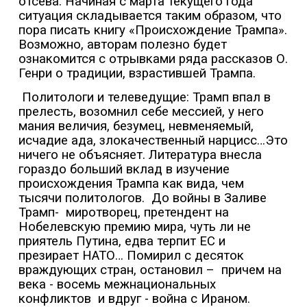
отсева. Начиная с марта текущего года
ситуация складывается таким образом, что
пора писать книгу «Происхождение Трампа».
Возможно, авторам полезно будет
ознакомится с отрывками ряда рассказов О.
Генри о традиции, взрастившей Трампа.
Политологи и телеведущие: Трамп впал в
прелесть, возомнил себе мессией, у него
мания величия, безумец, невменяемый,
исчадие ада, злокачественный нарцисс…Это
ничего не объясняет. Литература внесла
гораздо больший вклад в изучение
происхождения Трампа как вида, чем
тысячи политологов.
До войны в Заливе
Трамп-
миротворец, претендент на
Нобелевскую премию мира, чуть ли не
приятель Путина, едва терпит ЕС и
презирает НАТО… Помирил с десяток
враждующих стран, остановил –
причем на
века - восемь межнациональных
конфликтов
и вдруг - война с Ираном.