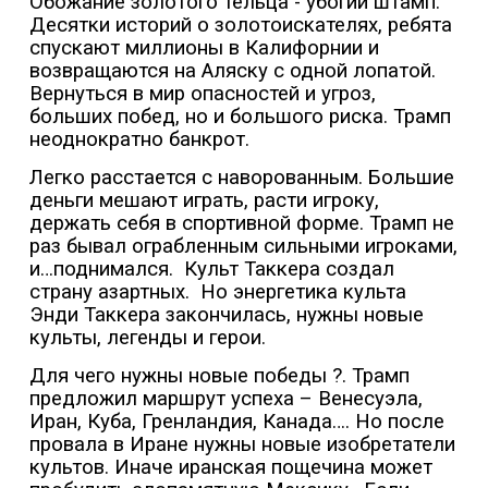
Обожание золотого тельца - убогий штамп.
Десятки историй о золотоискателях, ребята
спускают миллионы в Калифорнии и
возвращаются на Аляску с одной лопатой.
Вернуться в мир опасностей и угроз,
больших побед, но и большого риска. Трамп
неоднократно банкрот.
Легко расстается с наворованным. Большие
деньги мешают играть, расти игроку,
держать себя в спортивной форме. Трамп не
раз бывал ограбленным сильными игроками,
и…поднимался.
Культ Таккера создал
страну азартных.
Но энергетика культа
Энди Таккера закончилась, нужны новые
культы, легенды и герои.
Для чего нужны новые победы ?. Трамп
предложил маршрут успеха – Венесуэла,
Иран, Куба, Гренландия, Канада…. Но после
провала в Иране нужны новые изобретатели
культов. Иначе иранская пощечина может