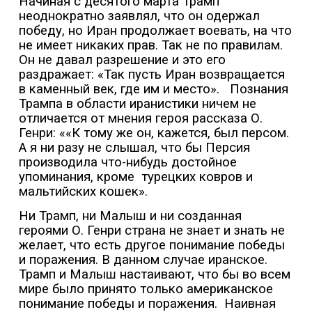
Начиная с десятого марта Трамп
неоднократно заявлял, что он одержал
победу, но Иран продолжает воевать, на что
не имеет никаких прав. Так не по правилам.
Он не давал разрешение и это его
раздражает: «Так пусть Иран возвращается
в каменный век, где им и место».
Познания
Трампа в области иранистики ничем не
отличается от мнения героя рассказа О.
Генри: ««К тому же он, кажется, был персом.
А я ни разу не слышал, что бы Персия
производила что-нибудь достойное
упоминания, кроме
турецких ковров и
мальтийских кошек».
Ни Трамп, ни Малыш и ни созданная
героями О. Генри страна не знает и знать не
желает, что есть другое понимание победы
и поражения. В данном случае иранское.
Трамп и Малыш настаивают, что бы во всем
мире было принято только американское
понимание победы и поражения.
Наивная