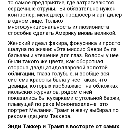
то самое предприятие, где затрагиваются
сердечные струны.
Ей обязательно нужен
контролер, менеджер, продюсер и арт-дилер
в одном лице. Только
многофункциональность иллюзиониста
способна сделать Америку вновь великой.
Женский идеал факира, фокусника и просто
шалуна по жизни: «Эта миссис Эвери была
бальзам и утешение для глаз. Волосы у нее
были такого же цвета, как оборотная
сторона двадцатидолларовой золотой
облигации, глаза голубые, и вообще вся
система красоты была у нее такая, что
девицы, которых изображают на обложках
июльских журналов, рядом с ней
показались бы кухарками с угольной баржи,
плывущей по реке Мононгахеле»-а
это
портрет Мелании. Трамп и жену выбирал по
рекомендациям Таккера.
Энди Таккер и Трамп в восторге от самих