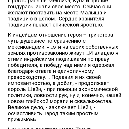
Просто раньше Мексика, Куба и прочие
гондурасы знали свое место. Сейчас они
желают поставить на место Малыша и
традицию в целом.
Сердце хранителя
традиций пылает эпической яростью.
К индейцам отношение героя – трикстера
чуть душевнее по сравнению с
мексиканцами: «…эти на своих собственных
землях противозаконно живут….И владею я
этими индейскими людишками по праву
победителя, а победу над ними я одержал
благодаря отваге и единоличному
превосходству…. Подавил я их своей
импозантностью, а добил, - продолжает
король Шейн, - при помощи экономической
политики, ловкости рук, ну и, конечно, нашей
новоанглийской морали и сквалыжества…
Великое дело, - заключает Шейн, -
осчастливить народ таким простым
прижимом».