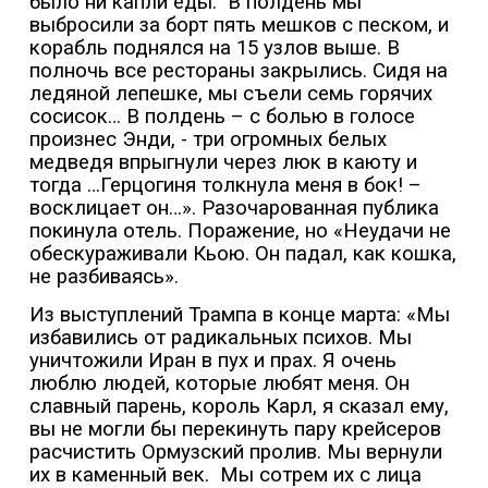
было ни капли еды.
В полдень мы
выбросили за борт пять мешков с песком, и
корабль поднялся на 15 узлов выше. В
полночь все рестораны закрылись. Сидя на
ледяной лепешке, мы съели семь горячих
сосисок… В полдень – с болью в голосе
произнес Энди, - три огромных белых
медведя впрыгнули через люк в каюту и
тогда …Герцогиня толкнула меня в бок! –
восклицает он…». Разочарованная публика
покинула отель. Поражение, но «Неудачи не
обескураживали Кьою. Он падал, как кошка,
не разбиваясь».
Из выступлений Трампа в конце марта: «Мы
избавились от радикальных психов. Мы
уничтожили Иран в пух и прах. Я очень
люблю людей, которые любят меня. Он
славный парень, король Карл, я сказал ему,
вы не могли бы перекинуть пару крейсеров
расчистить Ормузский пролив. Мы вернули
их в каменный век.
Мы сотрем их с лица