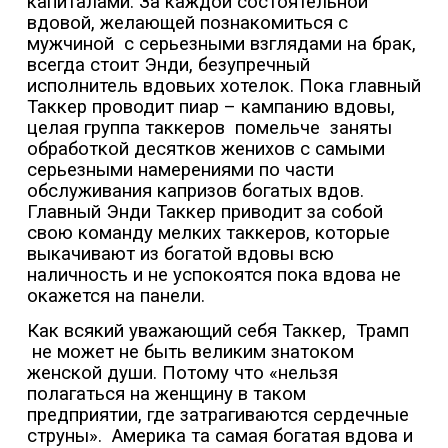
капиталами. За каждой состоятельной
вдовой, желающей познакомиться с
мужчиной
с серьезными взглядами на брак,
всегда стоит Энди, безупречный
исполнитель вдовьих хотелок. Пока главный
Таккер проводит пиар – кампанию вдовы,
целая группа таккеров
помельче
заняты
обработкой десятков женихов с самыми
серьезными намерениями по части
обслуживания капризов богатых вдов.
Главный Энди Таккер приводит за собой
свою команду мелких таккеров, которые
выкачивают из богатой вдовы всю
наличность и не успокоятся пока вдова не
окажется на панели.
Как всякий уважающий себя Таккер,
Трамп
не может не быть великим знатоком
женской души. Потому что «нельзя
полагаться на женщину в таком
предприятии, где затрагиваются сердечные
струны».
Америка та самая богатая вдова и