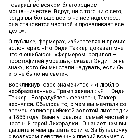
товарищ во всяком благородном
мошенничестве. Вдруг, ни с того ни с сего,
когда вы больше всего на нее надеетесь,
она становится честной и проваливает все
дело».
О публике, фермерах, избирателях и прочих
волонтерах: «Но Энди Таккер доказал мне,
что я ошибаюсь. «Фермером
родился –
простофилей умрешь»,- сказал Энди. …я не
знаю , кого бы мы стали надувать, если бы
его не было на свете».
Воскликнув
свое знаменитое « Я люблю
необразованных» Трамп заявил : «Я – Энди
Таккер.
Возрадуйтесь фермеры, Таккер
вернулся. Сбылось то, о чем вы мечтали со
времен калифорнийской золотой лихорадки
в 1855 году: Вами управляет самый чистый и
честный герой Лихорадки.
Он знает чем вы
дышите и чем дышать хотите. За бутылочку
с воздухом девственных прерий возьмет с