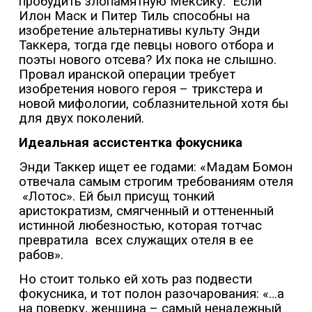
пробудить злопамятную Мексику.
Если
Илон Маск и Питер Тиль способны на
изобретение альтернативы культу Энди
Таккера, тогда где певцы нового отбора и
поэты нового отсева? Их пока не слышно.
Провал иранской операции требует
изобретения нового героя – трикстера и
новой мифологии, соблазнительной хотя бы
для двух поколений.
Идеальная ассистентка фокусника
Энди Таккер ищет ее годами: «Мадам Бомон
отвечала самым строгим требованиям отеля
«Лотос». Ей был присущ тонкий
аристократизм, смягченный и оттененный
истинной любезностью, которая тотчас
превратила
всех служащих отеля в ее
рабов».
Но стоит только ей хоть раз подвести
фокусника, и тот полон разочарования: «…а
на поверку, женщина – самый ненадежный