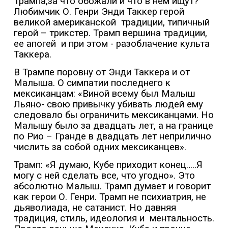
Трампа,за что обожали и что в нем ищут?
Любимчик О. Генри Энди Таккер герой
великой американской
традиции, типичный
герой – трикстер. Трамп вершина традиции,
ее апогей
и при этом - разоблачение культа
Таккера.
В Трампе поровну от Энди Таккера и от
Малыша. О симпатии последнего к
мексиканцам: «Виной всему был Малыш
Льяно- свою привычку убивать людей ему
следовало бы ограничить мексиканцами. Но
Малышу было за двадцать лет, а на границе
по Рио – Гранде в двадцать лет неприлично
числить за собой одних мексиканцев».
Трамп: «Я думаю, Кубе приходит конец…..Я
могу с ней сделать все, что угодно». Это
абсолютно Малыш. Трамп думает и говорит
как герои О. Генри. Трамп не психиатрия, не
дьяволиада, не сатанист. Но давняя
традиция, стиль, идеология и
ментальность.