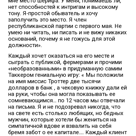
мне место шерифа. У меня, понимаешь ли,
нет способностей к интригам и высокому
тону. Я-простой обыватель и хочу
заполучить это место. Я член
республиканской партии с первого мая. Не
умею ни читать, ни писать и не вижу никаких
оснований, почему я не гожусь для этой
должности».
Каждый хочет оказаться на его месте и
сыграть с публикой, фермерами и прочими
«необразованными» в придуманную самим
Таккером гениальную игру: « Мы положили
на имя миссис Троттер две тысячи
долларов в банк , а чековую книжку дали ей
на руки, чтобы она могла показывать ее
сомневающимся… по 12 часов мы отвечали
на письма. Я и не подозревал никогда, что
на свете есть столько любящих, но бедных
мужчин, которые хотели бы жениться на
симпатичной вдове и взвалить на себя
бремя забот о ее капитале…. Каждый клиент