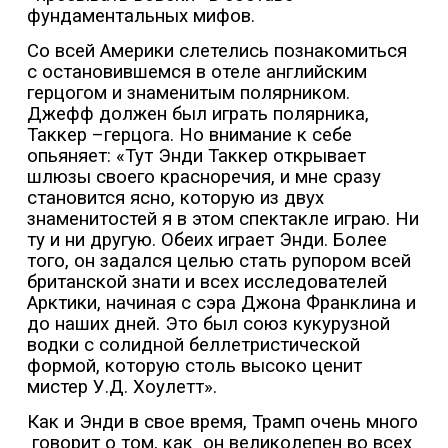
фундаментальных мифов.
Со всей Америки слетелись познакомиться
с остановившемся в отеле английским
герцогом и знаменитым полярником.
Джефф должен был играть полярника,
Таккер –герцога. Но внимание к себе
опьяняет: «Тут Энди Таккер открывает
шлюзы своего красноречия, и мне сразу
становится ясно, которую из двух
знаменитостей я в этом спектакле играю. Ни
ту и ни другую. Обеих играет Энди. Более
того, он задался целью стать рупором всей
британской знати и всех исследователей
Арктики, начиная с сэра Джона Франклина и
до наших дней. Это был союз кукурузной
водки с солидной беллетристической
формой, которую столь высоко ценит
мистер У.Д. Хоулетт».
Как и Энди в свое время, Трамп очень много
говорит о том, как
он великолепен во всех