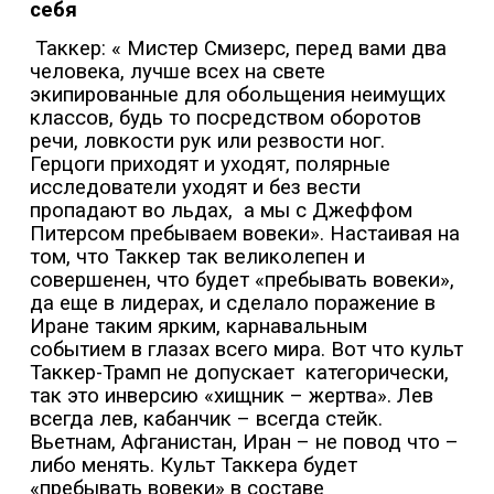
себя
Таккер: « Мистер Смизерс, перед вами два
человека, лучше всех на свете
экипированные для обольщения неимущих
классов, будь то посредством оборотов
речи, ловкости рук или резвости ног.
Герцоги приходят и уходят, полярные
исследователи уходят и без вести
пропадают во льдах,
а мы с Джеффом
Питерсом пребываем вовеки». Настаивая на
том, что Таккер так великолепен и
совершенен, что будет «пребывать вовеки»,
да еще в лидерах, и сделало поражение в
Иране таким ярким, карнавальным
событием в глазах всего мира. Вот что культ
Таккер-Трамп не допускает
категорически,
так это инверсию «хищник – жертва». Лев
всегда лев, кабанчик – всегда стейк.
Вьетнам, Афганистан, Иран – не повод что –
либо менять. Культ Таккера будет
«пребывать вовеки» в составе