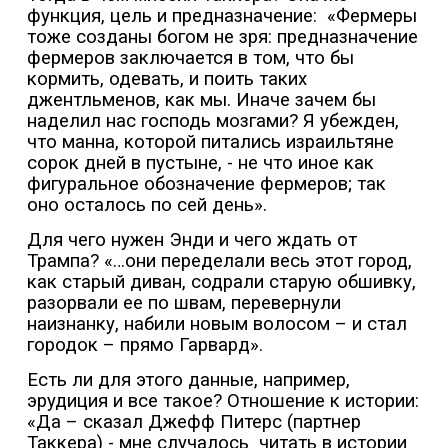
функция, цель и предназначение:
«Фермеры
тоже созданы богом не зря: предназначение
фермеров заключается в том, что бы
кормить, одевать, и поить таких
джентльменов, как мы. Иначе зачем бы
наделил нас господь мозгами? Я убежден,
что манна, которой питались израильтяне
сорок дней в пустыне, - не что иное как
фигуральное обозначение фермеров; так
оно осталось по сей день».
Для чего нужен Энди и чего ждать от
Трампа? «…они переделали весь этот город,
как старый диван, содрали старую обшивку,
разорвали ее по швам, перевернули
наизнанку, набили новым волосом – и стал
городок – прямо Гарвард».
Есть ли для этого данные, например,
эрудиция и все такое? Отношение к истории:
«Да – сказал Джефф Питерс (партнер
Таккера) - мне случалось
читать в истории