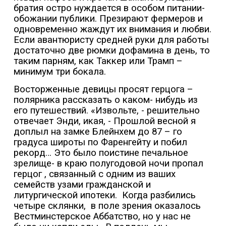
братия остро нуждается в особом питании-
обожании публики. Презирают фермеров и
одновременно жаждут их внимания и любви.
Если авантюристу средней руки для работы
достаточно две рюмки дофамина в день, то
таким парням, как Таккер или Трамп –
минимум три бокала.
Восторженные девицы просят герцога –
полярника рассказать о каком- нибудь из
его путешествий. «Извольте, - решительно
отвечает Энди, икая, - Прошлой весной я
доплыл на замке Блейнхем до 87 – го
градуса широты по Фаренгейту и побил
рекорд… Это было поистине печальное
зрелище- в краю полугодовой ночи пропал
герцог , связанный с одним из ваших
семейств узами гражданской и
литургической ипотеки.
Когда разбились
четыре склянки,
в поле зрения оказалось
Вестминстерское Аббатство, но у нас не