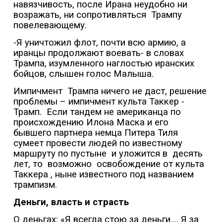
навязчивость, после Ирана неудобно ни
возражать, ни сопротивляться
Трампу
повелевающему.
-Я уничтожил флот, почти всю армию, а
иранцы продолжают воевать- в словах
Трампа, изумленного наглостью иранских
бойцов, слышен голос Малыша.
Импичмент
Трампа ничего не даст, решение
проблемы – импичмент культа Таккер -
Трамп.
Если тандем не американца по
происхождению Илона Маска и его
бывшего партнера немца Питера Тиля
сумеет провести людей по известному
маршруту по пустыне
и уложится в
десять
лет, то
возможно
освобождение от культа
Таккера , ныне известного под названием
трампизм.
Деньги, власть и страсть
О деньгах: «Я всегда стою за деньги…. Я за