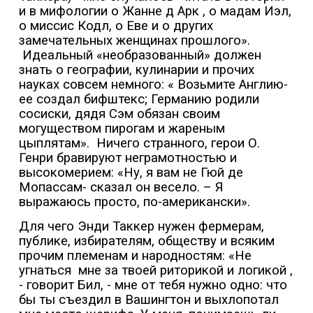
и в мифологии о Жанне д Арк , о мадам Иэл,
о миссис Кодл, о Еве и о других
замечательных женщинах прошлого».
Идеальный «необразованный» должен
знать о географии, кулинарии и прочих
науках совсем немного: « Возьмите Англию-
ее создал бифштекс; Германию родили
сосиски, дядя Сэм обязан своим
могуществом пирогам и жареным
цыплятам».
Ничего странного, герои О.
Генри бравируют неграмотностью и
высокомерием: «Ну, я вам не Гюй де
Мопассам- сказал он весело. – Я
выражаюсь просто, по-американски».
Для чего Энди Таккер нужен фермерам,
публике, избирателям, обществу и всяким
прочим племенам и народностям: «Не
угнаться
мне за твоей риторикой и логикой ,
- говорит Бил, - мне от тебя нужно одно: что
бы ты съездил в Вашингтон и выхлопотал