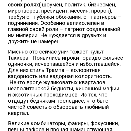
своих ролях( шоумен, политик, бизнесмен,
миротворец, президент, мессия, пророк),
требуя от публики обожания, от партнеров –
подчинения. Особенно великолепен в
главной своей роли – патриот создаваемой
им империи. Не нуждается в друзьях и
дружить не намерен.
Именно это сейчас уничтожает культ
Таккера.
Появились игроки гораздо сильнее
одиночки, исчерпавшейся и изболтавшейся.
Для них стиль Трампа – колоритная
вздорность или вздорная колоритность.
Нечто вроде жуликоватых кварталов
неаполитанской бедноты, киношной мафии
и экзотичных проходимцев. Из тех, что
отдадут беднякам последнее, что бы с
чистой совестью обворовать любимый
квартал.
Великие комбинаторы, факиры, фокусники,
певцы пафоса и прочая шаманствующая