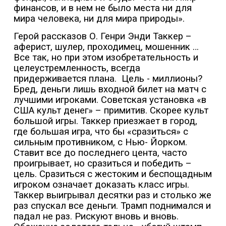
финансов, и в нем не было места ни для
мира человека, ни для мира природы».
Герой рассказов О. Генри Энди Таккер –
аферист, шулер, проходимец, мошенник …
Все так, но при этом изобретательность и
целеустремленность, всегда
придерживается плана.
Цель - миллионы?
Бред, деньги лишь входной билет на матч с
лучшими игроками. Советская установка «в
США культ денег» – примитив. Скорее культ
большой игры. Таккер приезжает в город,
где большая игра, что бы «сразиться» с
сильным противником, с Нью- Йорком.
Ставит все до последнего цента, часто
проигрывает, но сразиться и победить –
цель. Сразиться с жестоким и беспощадным
игроком означает доказать класс игры.
Таккер выигрывал десятки раз и столько же
раз спускал все деньги. Трамп поднимался и
падал не раз. Рискуют вновь и вновь.