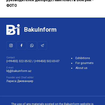
ФОТО
BakuInform
Contact:
Exhibitions
(+99455) 322-35-52
/
(+99450) 502-03-07
For gourmets
E-mail:
About us
ldj@bakuinform.az
Founder and Chief editor:
Лариса Джеваншир
The use of any materials posted on the Bakuinform website is