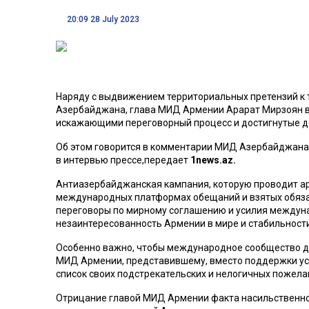
20:09 28 July 2023
Наряду с выдвижением территориальных претензий к 
Азербайджана, г
лава МИД Армении Арарат Мирзоян
искажающими переговорный процесс и достигнутые до
Об этом говорится в комментарии МИД Азербайджана 
в интервью прессе,передает
1news.az.
Антиазербайджанская кампания, которую проводит ар
международных платформах обещаний и взятых обязате
переговоры по мирному соглашению и усилия междун
незаинтересованность Армении в мире и стабильности
Особенно важно, чтобы международное сообщество д
МИД Армении, представившему, вместо поддержки ус
список своих подстрекательских и нелогичных пожела
Отрицание главой МИД Армении факта насильственно