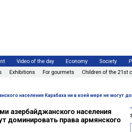
РАЗРАБОТКА
МОБИЛЬНЫХ
ПРИЛОЖЕНИЙ
nt
Video of the day
Economy
Society
P
s
Exhibitions
For gourmets
Children of the 21st 
ского населения Карабаха ни в коей мере не могут до
ми азербайджанского населения
гут доминировать права армянского