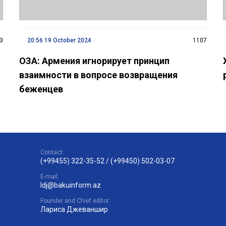
3
20:56 19 October 2024
1107
ОЗА: Армения игнорирует принцип
взаимности в вопросе возвращения
беженцев
Contact:
(+99455) 322-35-52
/
(+99450) 502-03-07
E-mail:
ldj@bakuinform.az
Founder and Chief editor:
Лариса Джеваншир