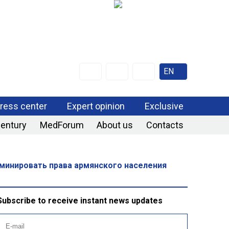
EN
ress center
Expert opinion
Exclusive
century
MedForum
About us
Contacts
минировать права армянского населения
Subscribe to receive instant news updates