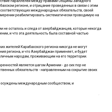
утствие параллелей между правами Общины Западного
ахском регионе, и отрицание проведенных в связи с этим
 соответствующих международных обязательств, своей
 намерении реабилитировать систематически проводимую на
и не осталось и следа от азербайджанцев, которые некогда
нии, и что эта деятельность была составной частью
их жителей Карабахского региона никогда не могут
ия региона, и что Азербайджан применяет, и будет
зличным народам, проживающим на его территории.
енностей является шагом Армении - до сих пор не
твенных обязательств - направленным на сокрытие своих
ь осуждены международным сообществом, и