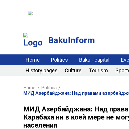
BakuInform
Home
Politics
Baku - capital
Eve
History pages
Culture
Tourism
Sport
Home
Politics
/
МИД Азербайджана: Над правами азербайджан
МИД Азербайджана: Над права
Карабаха ни в коей мере не мо
населения