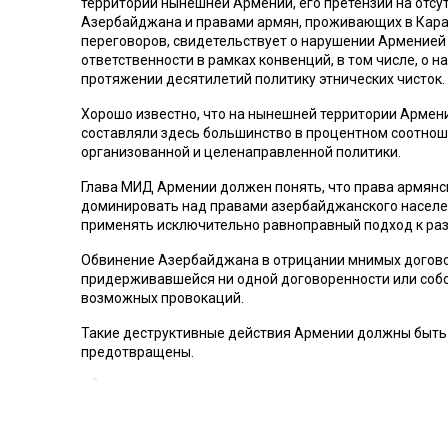
территории нынешней Армении, его претензии на отс
Азербайджана и правами армян, проживающих в Караб
переговоров, свидетельствует о нарушении Арменией
ответственности в рамках конвенций, в том числе, о
протяжении десятилетий политику этнических чисток.
Хорошо известно, что на нынешней территории Армени
составляли здесь большинство в процентном соотноше
организованной и целенаправленной политики.
Глава МИД Армении должен понять, что права армянск
доминировать над правами азербайджанского населен
применять исключительно равноправный подход к ра
Обвинение Азербайджана в отрицании мнимых договор
придерживавшейся ни одной договоренности или собс
возможных провокаций.
Такие деструктивные действия Армении должны быт
предотвращены.