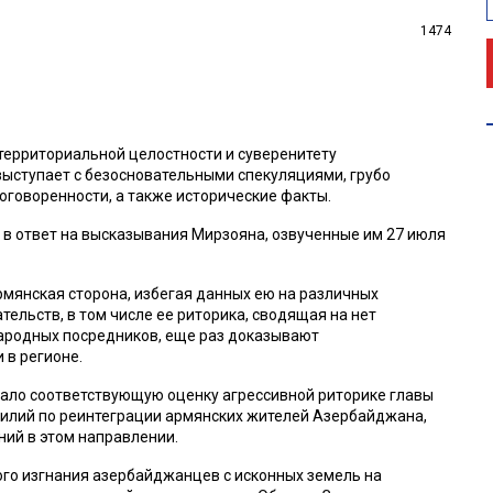
1474
территориальной целостности и суверенитету
выступает с безосновательными спекуляциями, грубо
говоренности, а также исторические факты.
в ответ на высказывания Мирзояна, озвученные им 27 июля
мянская сторона, избегая данных ею на различных
льств, в том числе ее риторика, сводящая на нет
ародных посредников, еще раз доказывают
 в регионе.
ало соответствующую оценку агрессивной риторике главы
илий по реинтеграции армянских жителей Азербайджана,
ний в этом направлении.
го изгнания азербайджанцев с исконных земель на