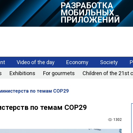
РАЗРАБОТКА
МОБИЛЬНЫХ
ПРИЛОЖЕНИЙ
nt
Video of the day
Economy
Society
P
s
Exhibitions
For gourmets
Children of the 21st 
министерств по темам COP29
истерств по темам COP29
1302