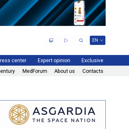
EN
ress center
Expert opinion
Exclusive
century
MedForum
About us
Contacts