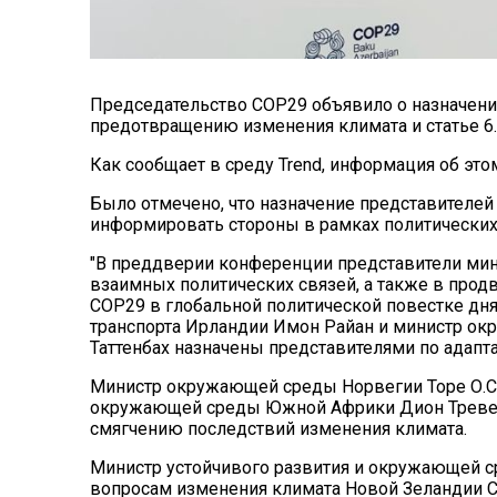
Председательство COP29 объявило о назначении
предотвращению изменения климата и статье 6.
Как сообщает в среду Trend, информация об это
Было отмечено, что назначение представителей 
информировать стороны в рамках политических 
"В преддверии конференции представители мин
взаимных политических связей, а также в про
COP29 в глобальной политической повестке дня
транспорта Ирландии Имон Райан и министр ок
Таттенбах назначены представителями по адапт
Министр окружающей среды Норвегии Торе О.Са
окружающей среды Южной Африки Дион Треве
смягчению последствий изменения климата.
Министр устойчивого развития и окружающей ср
вопросам изменения климата Новой Зеландии Са