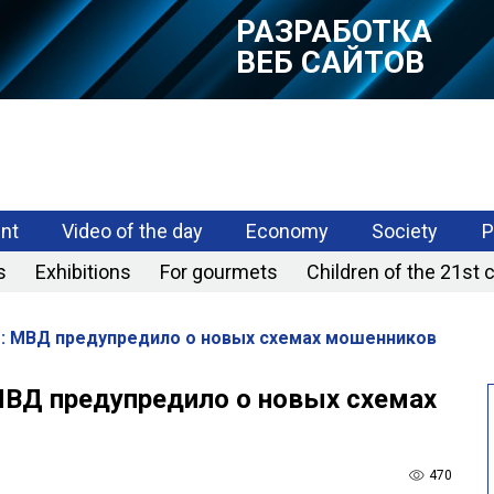
РАЗРАБОТКА
МОБИЛЬНЫХ
ПРИЛОЖЕНИЙ
nt
Video of the day
Economy
Society
P
s
Exhibitions
For gourmets
Children of the 21st 
: МВД предупредило о новых схемах мошенников
МВД предупредило о новых схемах
470