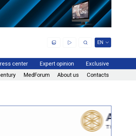
EN
ress center
Expert opinion
Exclusive
century
MedForum
About us
Contacts