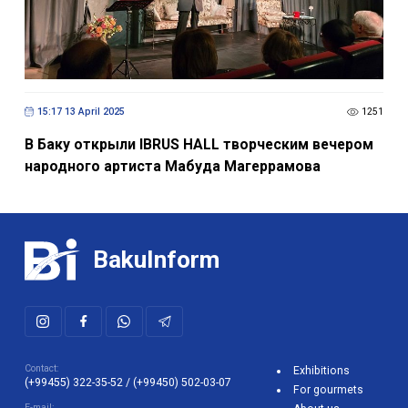
15:17 13 April 2025
1251
В Баку открыли IBRUS HALL творческим вечером
народного артиста Мабуда Магеррамова
BakuInform
Contact:
Exhibitions
(+99455) 322-35-52
/
(+99450) 502-03-07
For gourmets
E-mail: