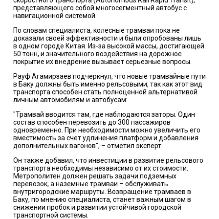
скоростного транспорта (Autonomous Rail Rapid Transit),
представляющего собой многосегментный автобус с
навигационной системой.
По словам специалиста, колесные трамваи пока не
доказали своей эффективности и были опробованы лишь
в одном городе Китая. Из-за высокой массы, достигающей
50 тонн, и значительного воздействия на дорожное
покрытие их внедрение вызывает серьезные вопросы.
Рауф Агамирзаев подчеркнул, что новые трамвайные пути
в Баку должны быть именно рельсовыми, так как этот вид
транспорта способен стать полноценной альтернативой
личным автомобилям и автобусам:
"Трамвай вводится там, где наблюдаются заторы. Один
состав способен перевозить до 300 пассажиров
одновременно. При необходимости можно увеличить его
вместимость за счет удлинения платформ и добавления
дополнительных вагонов", – отметил эксперт.
Он также добавил, что инвестиции в развитие рельсового
транспорта необходимы независимо от их стоимости.
Метрополитен должен решать задачи подземных
перевозок, а наземные трамваи – обслуживать
внутригородские маршруты. Возвращение трамваев в
Баку, по мнению специалиста, станет важным шагом в
снижении пробок и развитии устойчивой городской
транспортной системы.