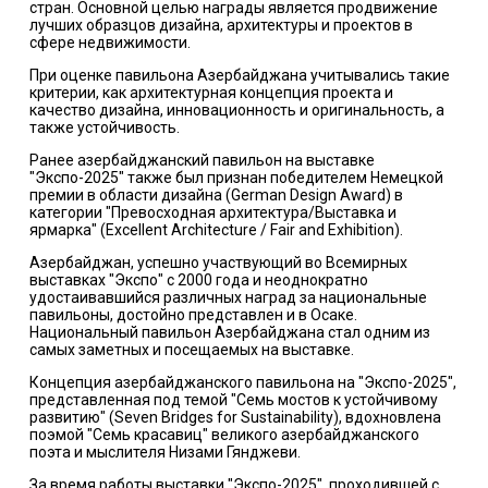
стран. Основной целью награды является продвижение
лучших образцов дизайна, архитектуры и проектов в
сфере недвижимости.
При оценке павильона Азербайджана учитывались такие
критерии, как архитектурная концепция проекта и
качество дизайна, инновационность и оригинальность, а
также устойчивость.
Ранее азербайджанский павильон на выставке
"Экспо-2025" также был признан победителем Немецкой
премии в области дизайна (German Design Award) в
категории "Превосходная архитектура/Выставка и
ярмарка" (Excellent Architecture / Fair and Exhibition).
Азербайджан, успешно участвующий во Всемирных
выставках "Экспо" с 2000 года и неоднократно
удостаивавшийся различных наград за национальные
павильоны, достойно представлен и в Осаке.
Национальный павильон Азербайджана стал одним из
самых заметных и посещаемых на выставке.
Концепция азербайджанского павильона на "Экспо-2025",
представленная под темой "Семь мостов к устойчивому
развитию" (Seven Bridges for Sustainability), вдохновлена
поэмой "Семь красавиц" великого азербайджанского
поэта и мыслителя Низами Гянджеви.
За время работы выставки "Экспо-2025", проходившей с