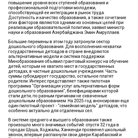
повышение уровня всех ступеней образования и
профессиональной подготовки молодежи,
способствующей ее интеграции в рынок труда.
Доступность и качество образования, а также сочетание
этих факторов являются одними из основных целей при
реализации образовательной политики, заявил министр
науки и образования Азербайджана Эмин Амруллаев.
Большие перемены в этом году затронули сектор
дошкольного образования. Для восполнения нехватки
государственных детсадов в стране внедряются
альтернативные модели и система поддержки.
Минобразования объявил грантовый конкурс на обучение
детей, которым не хватило мест в государственных
детсадах, в частные дошкольные учреждения. Часть
суммы субсидирует государство, остальное платят
родители. Интерес представляет также пилотная
программа "Организация услуг альтернативных форм
дошкольного образования", бенефициарами которой
стали дети, по разным причинам не охваченные
дошкольным образованием. На 2025 год анонсирован еще
один пилотный проект - "семейная модель" детсадов, что
особенно актуально для отдаленных сел.
В системе среднего и высшего образования также
произошло много значимых событий: спустя 32 года в
городах Шуша, Ходжалы, Ханкенди прозвенел школьный
звонок, впервые распахнули свои двери Карабахский и