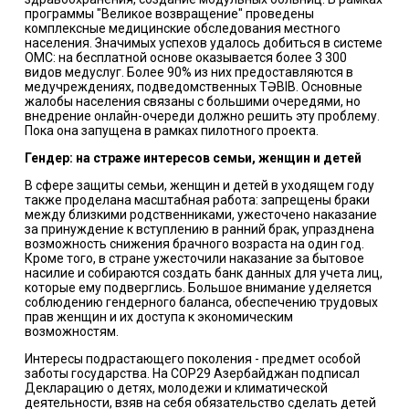
программы "Великое возвращение" проведены
комплексные медицинские обследования местного
населения. Значимых успехов удалось добиться в системе
ОМС: на бесплатной основе оказывается более 3 300
видов медуслуг. Более 90% из них предоставляются в
медучреждениях, подведомственных TƏBIB. Основные
жалобы населения связаны с большими очередями, но
внедрение онлайн-очереди должно решить эту проблему.
Пока она запущена в рамках пилотного проекта.
Гендер: на страже интересов семьи, женщин и детей
В сфере защиты семьи, женщин и детей в уходящем году
также проделана масштабная работа: запрещены браки
между близкими родственниками, ужесточено наказание
за принуждение к вступлению в ранний брак, упразднена
возможность снижения брачного возраста на один год.
Кроме того, в стране ужесточили наказание за бытовое
насилие и собираются создать банк данных для учета лиц,
которые ему подверглись. Большое внимание уделяется
соблюдению гендерного баланса, обеспечению трудовых
прав женщин и их доступа к экономическим
возможностям.
Интересы подрастающего поколения - предмет особой
заботы государства. На COP29 Азербайджан подписал
Декларацию о детях, молодежи и климатической
деятельности, взяв на себя обязательство сделать детей