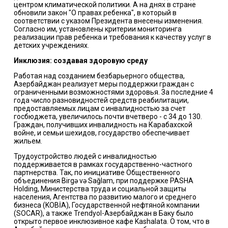
центром климатической политики. А на днях в стране
обновили закон "О правах ребенка", в который в
соответствии с указом Президента внесены изменения.
Согласно им, установлены критерии мониторинга
реализации прав ребенка и требования к качеству услуг в
детских учреждениях.
Инклюзия: создавая здоровую среду
Работая над созданием безбарьерного общества,
Азербайджан реализует меры поддержки граждан с
ограниченными возможностями здоровья. За последние 4
года число разновидностей средств реабилитации,
предоставляемых лицам с инвалидностью за счет
госбюджета, увеличилось почти вчетверо - с 34 до 130.
Граждан, получивших инвалидность на Карабахской
войне, и семьи шехидов, государство обеспечивает
жильем.
Трудоустройство людей с инвалидностью
поддерживается в рамках государственно-частного
партнерства. Так, по инициативе Общественного
объединения Birgə və Sağlam, при поддержке PASHA
Holding, Министерства труда и социальной защиты
населения, Агентства по развитию малого и среднего
бизнеса (KOBİA), Государственной нефтяной компании
(SOCAR), а также Trendyol-Азербайджан в Баку было
открыто первое инклюзивное кафе Kashalata. О том, что в