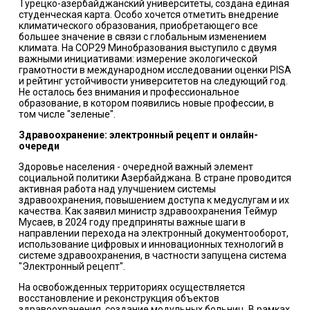
Турецко-азербайджанский университеты, создана единая
студенческая карта. Особо хочется отметить внедрение
климатического образования, приобретающего все
большее значение в связи с глобальным изменением
климата. На COP29 Минобразования выступило с двумя
важными инициативами: измерение экологической
грамотности в международном исследовании оценки PISA
и рейтинг устойчивости университетов на следующий год.
Не осталось без внимания и профессиональное
образование, в котором появились новые профессии, в
том числе "зеленые".
Здравоохранение: электронный рецепт и онлайн-
очереди
Здоровье населения - очередной важный элемент
социальной политики Азербайджана. В стране проводится
активная работа над улучшением системы
здравоохранения, повышением доступа к медуслугам и их
качества. Как заявил министр здравоохранения Теймур
Мусаев, в 2024 году предприняты важные шаги в
направлении перехода на электронный документооборот,
использование цифровых и инновационных технологий в
системе здравоохранения, в частности запущена система
"Электронный рецепт".
На освобожденных территориях осуществляется
восстановление и реконструкция объектов
здравоохранения, создание модульных больниц. В рамках