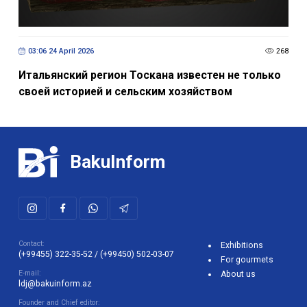
03:06 24 April 2026
268
Итальянский регион Тоскана известен не только
своей историей и сельским хозяйством
BakuInform
Contact:
Exhibitions
(+99455) 322-35-52
/
(+99450) 502-03-07
For gourmets
E-mail:
About us
ldj@bakuinform.az
Founder and Chief editor: