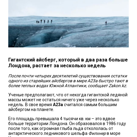
Гигантский айсберг, который в два раза больше
Лондона, растает за несколько недель
После почти четырех десятилетий существования остатки
одного из старейших айсбергов в мире A23a быстро тают в
более теплых водах Южной Атлантики, сообщает Zakon.kz.
Ученые предполагают, что от некогда гигантской ледяной
массы может не остаться ничего уже через несколько
недель. В свое время
A23a
считался самым большим
айсбергом на планете.
Его площадь превышала 4 тысячи кв. км – это вдвое
больше территории Лондона. Он образовался в 1986 году
после того, как огромная глыба льда откололась от
антарктического ледникового шельфа
Филхнер
в море