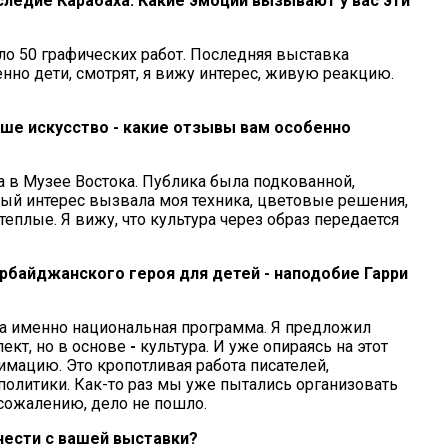
аследие Карабаха. Какие эмоции вызывают у вас эти
оло 50 графических работ. Последняя выставка
нно дети, смотрят,
я вижу интерес, живую реакцию.
ше искусство - какие отзывы вам особенно
 в Музее Востока. Публика была подкованной,
ый интерес вызвала моя техника, цветовые решения,
плые. Я вижу, что культура через образ передается
ербайджанского героя для детей - наподобие Гарри
, а именно национальная программа. Я предложил
ект, но в основе
-
культура. И уже опираясь на этот
имацию. Это кропотливая работа писателей,
политики. Как-то раз мы уже пытались организовать
 сожалению, дело не пошло.
нести с вашей выставки?