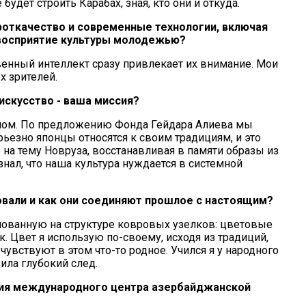
удет строить Карабах, зная, кто они и откуда.
роткачество и современные технологии, включая
а восприятие культуры молодежью?
твенный интеллект сразу привлекает их внимание. Мои
х зрителей.
искусство - ваша миссия?
аном. По предложению Фонда Гейдара Алиева мы
рьезно японцы относятся к своим традициям, и это
на тему Новруза, восстанавливая в памяти образы из
осознал, что наша культура нуждается в системной
вали и как они соединяют прошлое с настоящим?
нованную на структуре ковровых узелков: цветовые
к. Цвет я использую по-своему, исходя из традиций,
увствуют в этом что-то родное. Учился я у народного
ила глубокий след.
ния международного центра азербайджанской