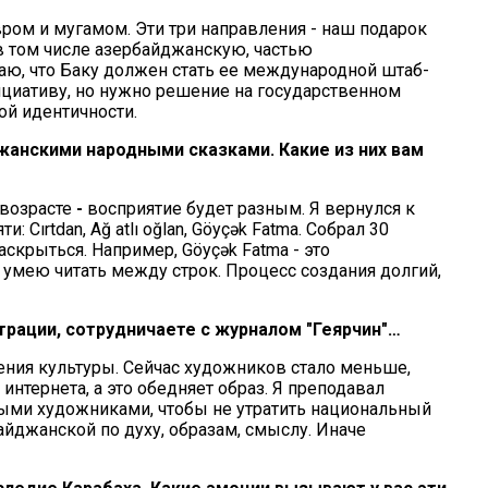
вром и мугамом. Эти три направления - наш подарок
в том числе азербайджанскую, частью
таю, что Баку должен стать ее международной штаб-
ициативу, но нужно решение на государственном
ой идентичности.
анскими народными сказками. Какие из них вам
 возрасте
-
восприятие будет разным. Я вернулся к
 Cırtdan, Ağ atlı oğlan, Göyçək Fatma. Собрал 30
скрыться. Например, Göyçək Fatma - это
умею читать между строк. Процесс создания долгий,
страции, сотрудничаете с журналом "Геярчин"…
ния культуры. Сейчас художников стало меньше,
интернета, а это обедняет образ. Я преподавал
ыми художниками, чтобы не утратить национальный
айджанской по духу, образам, смыслу. Иначе