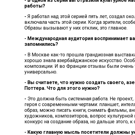
- В одной из серий вы отразили культурное н
работы?
-
Я работал над этой серией пять лет, создал ок
включала часть этой серии. Когда зрители,
особе
Образы вызывают у них отклик, это главное.
- Международная аудитория воспринимает ва
запомнились?
-
В Москве как-то прошла грандиозная выставка
хорошо знала азербайджанское искусство. Особ
композиции. И во Франции отзывы были очень те
универсально.
- Вы считаете, что нужно создать своего, аз
Поттера. Что для этого нужно?
-
Это должна быть системная работа. Не проект
героя с современными чертами: планшет, интелл
образ, можно писать книги, снимать фильмы, ан
художников, композиторов, вопрос культурной 
конкурс на создание образа, но дальше этого, к
- Какую главную мысль посетители должны у