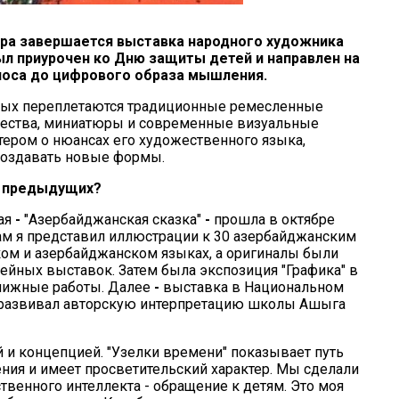
ра завершается выставка народного художника
ыл приурочен ко Дню защиты детей и направлен на
эпоса до цифрового образа мышления.
орых переплетаются традиционные ремесленные
чества, миниатюры и современные визуальные
тером о нюансах его художественного языка,
 создавать новые формы.
т предыдущих?
вая
-
"Азербайджанская сказка"
-
прошла в октябре
ам я представил иллюстрации к 30 азербайджанским
ком и азербайджанском языках, а оригиналы были
лейных выставок. Затем была экспозиция "Графика" в
книжные работы. Далее
-
выставка в Национальном
я развивал авторскую интерпретацию школы Ашыга
й и концепцией. "Узелки времени" показывает путь
ения и имеет просветительский характер. Мы сделали
венного интеллекта - обращение к детям. Это моя