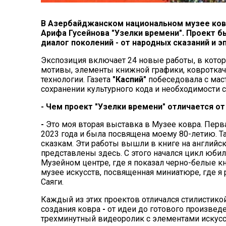
В Азербайджанском национальном музее ков
Арифа Гусейнова "Узелки времени". Проект б
диалог поколений - от народных сказаний и 
Экспозиция включает 24 новые работы, в кот
мотивы, элементы книжной графики, ковротка
технологии. Газета
"Каспий"
побеседовала с мас
сохранении культурного кода и необходимости
-
Чем проект "Узелки времени" отличается о
-
Это моя вторая выставка в Музее ковра. Пер
2023 года и была посвящена моему 80-летию. Т
сказкам. Эти работы вышли в книге на английс
представлены здесь. С этого начался цикл юби
Музейном центре, где я показал черно-белые 
музее искусств, посвященная миниатюре, где 
Саяги.
Каждый из этих проектов отличался стилистико
создания ковра
-
от идеи до готового произвед
трехминутный видеоролик с элементами искусст