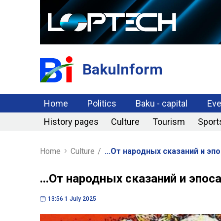
BakuInform
Home
Politics
Baku - capital
Eve
History pages
Culture
Tourism
Sport
Home
Culture
/
...От народных сказаний и э
...От народных сказаний и эпо
13:56 1 July 2025