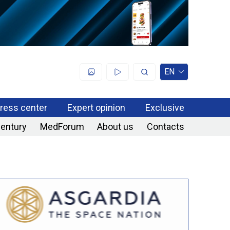
EN
ress center
Expert opinion
Exclusive
century
MedForum
About us
Contacts