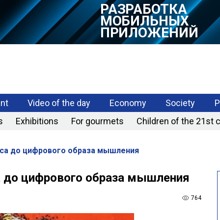
ПРИЛОЖЕНИЙ
nt
Video of the day
Economy
Society
P
s
Exhibitions
For gourmets
Children of the 21st 
поса до цифрового образа мышления
са до цифрового образа мышления
764