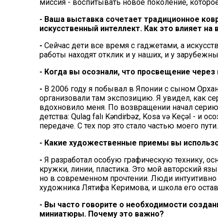
миссия - воспитывать новое поколение, которое б
- Ваша выставка сочетает традиционное ков
искусственный интеллект. Как это влияет н
-
Сейчас дети все время с гаджетами, а искусс
работы находят отклик и у наших, и у зарубежны
- Когда вы осознали, что просвещение через 
-
В 2006 году я побывал в Японии с сыном Орх
организовали там экспозицию. Я увидел, как се
вдохновило меня. По возвращении начал серию 
детства: Qulag falı Kəndirbəz, Kosa və Keçəl - и 
передаче. С тех пор это стало частью моего пути.
- Какие художественные приемы вы использо
-
Я разработал особую графическую технику, ос
кружки, линии, пластика. Это мой авторский язы
но в современном прочтении. Люди интуитивно ч
художника Лятифа Керимова, и школа его остав
- Вы часто говорите о необходимости созда
миниатюры. Почему это важно?