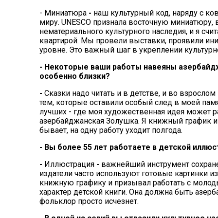
- Миниатюра
-
наш культурный код, наряду с ко
миру. UNESCO признала восточную миниатюру, 
нематериального культурного наследия, и я счи
квартирой. Мы провели выставки, проявили ин
уровне. Это важный шаг в укреплении культурн
- Некоторые ваши работы навеяны азербайдж
особенно близки?
-
Сказки надо читать и в детстве, и во взрослом
тем, которые оставили особый след в моей памяти:
лучших - где моя художественная идея может ра
азербайджанская Золушка. Я книжный график и 
бывает, на одну работу уходит полгода.
- Вы более 55 лет работаете в детской иллю
-
Иллюстрация
-
важнейший инструмент сохране
издатели часто используют готовые картинки из 
книжную графику и призывал работать с молод
характер детской книги. Она должна быть азерб
фольклор просто исчезнет.