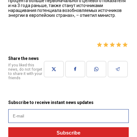
процента больше первоначального целевого показателя
и на 3 года раньше, также станут источниками
наращивания потенциала возобновляемых источников
энергии в европейских странах», – отметил министр.
Share the news
If you liked this
news, do not forget
to share it with your
friends
Subscribe to receive instant news updates
Subscribe