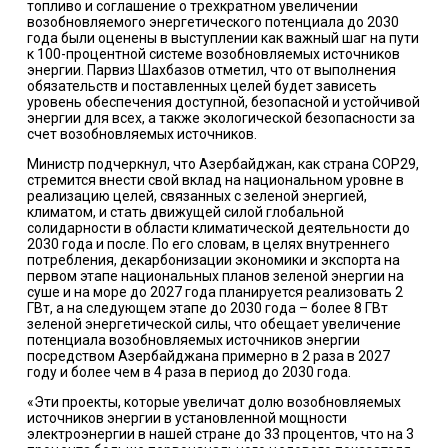
топливо и соглашение о трехкратном увеличении
возобновляемого энергетического потенциала до 2030
года были оценены в выступлении как важный шаг на пути
к 100-процентной системе возобновляемых источников
энергии. Парвиз Шахбазов отметил, что от выполнения
обязательств и поставленных целей будет зависеть
уровень обеспечения доступной, безопасной и устойчивой
энергии для всех, а также экологической безопасности за
счет возобновляемых источников.
Министр подчеркнул, что Азербайджан, как страна COP29,
стремится внести свой вклад на национальном уровне в
реализацию целей, связанных с зеленой энергией,
климатом, и стать движущей силой глобальной
солидарности в области климатической деятельности до
2030 года и после. По его словам, в целях внутреннего
потребления, декарбонизации экономики и экспорта на
первом этапе национальных планов зеленой энергии на
суше и на море до 2027 года планируется реализовать 2
ГВт, а на следующем этапе до 2030 года – более 8 ГВт
зеленой энергетической силы, что обещает увеличение
потенциала возобновляемых источников энергии
посредством Азербайджана примерно в 2 раза в 2027
году и более чем в 4 раза в период до 2030 года.
«Эти проекты, которые увеличат долю возобновляемых
источников энергии в установленной мощности
электроэнергии в нашей стране до 33 процентов, что на 3