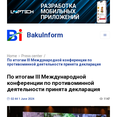
РАЗРАБОТКА
МОБИЛЬНЫХ
ПРИЛОЖЕНИЙ
BakuInform
Home
Press center
/
По итогам III Международной конференции по
противоминной деятельности принята декларация
По итогам III Международной
конференции по противоминной
деятельности принята декларация
02:44 1 June 2024
1147