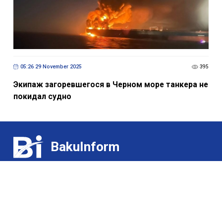
05:26 29 November 2025
395
Экипаж загоревшегося в Черном море танкера не
покидал судно
BakuInform
Contact:
Exhibitions
(+99455) 322-35-52
/
(+99450) 502-03-07
For gourmets