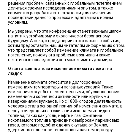
решения проблем, связанных с глобальным потеплением,
делиться своими исследованиями и опытом, а также
совместно разрабатывать стратегии для смягчения
последствий данного процесса и адаптации к новым
условиям.
Мы уверены, что эта конференция станет важным шагом
на пути к устойчивому и экологически безопасному
будущему. А пока, в преддверии этого важного события,
хотим предоставить нашим читателям информацию о том,
что представляет собой изменение климата и глобальное
потепление, почему эта проблема возникла и какие
негативные последствия она может иметь для мира.
Ответственность за изменение климата лежит на
людях
Изменение климата относится к долгосрочным
изменениям температуры и погодных условий. Такие
изменения могут быть естественными, обусловленными
изменениями солнечной активности или крупными
извержениями вулканов. Но с 1800-х годов деятельность
человека стала основной причиной изменения климата, в
первую очередь из-за сжигания ископаемых видов
топлива, таких как уголь, нефть и газ. Сжигание
ископаемого топлива приводит к выбросам парниковых
газов, которые подобно одеялу окутывают Землю,
удерживая солнечное тепло и повышая температуру.