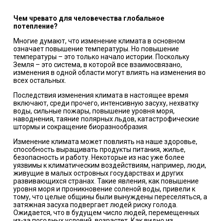
Чем чревато для человечества глобальное
потепление?
Многие думают, что изменение климата в основном
означает повышение температуры. Но повышение
температуры – это только начало истории. Поскольку
Земля – это система, в которой все взаимосвязано,
изменения в одной области могут влиять на изменения во
всех остальных.
Последствия изменения климата в настоящее время
включают, среди прочего, интенсивную засуху, нехватку
воды, сильные пожары, повышение уровня моря,
наводнения, таяние полярных льдов, катастрофические
штормы и сокращение биоразнообразия.
Изменение климата может повлиять на наше здоровье,
способность выращивать продукты питания, жилье,
безопасность и работу. Некоторые из нас уже более
уязвимы к климатическим воздействиям, например, люди,
живущие в малых островных государствах и других
развивающихся странах. Такие явления, как повышение
уровня моря и проникновение соленой воды, привели к
тому, что целые общины были вынуждены переселяться, а
затяжная засуха подвергает людей риску голода.
Ожидается, что в будущем число людей, перемещенных
из-за погодных условий, возрастет. Как видно из