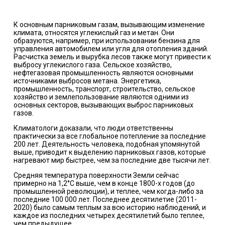
К основным парниковым газам, вызывающим изменение
климата, относятся углекислый газ и метан. Они
образуются, например, при использовании бензина для
управления автомобилем или угля для отопления зданий.
Расчистка земель и вырубка лесов также могут привести к
выбросу углекислого газа. Сельское хозяйство,
нефтегазовая промышленность являются основными
источниками выбросов метана. Энергетика,
промышленность, транспорт, строительство, сельское
хозяйство и землепользование являются одними из
основных секторов, вызывающих выброс парниковых
газов.
Климатологи доказали, что люди ответственны
практически за все глобальное потепление за последние
200 лет. Деятельность человека, подобная упомянутой
выше, приводит к выделению парниковых газов, которые
нагревают мир быстрее, чем за последние две тысячи лет.
Средняя температура поверхности Земли сейчас
примерно на 1,2°C выше, чем в конце 1800-х годов (до
промышленной революции), и теплее, чем когда-либо за
последние 100 000 лет. Последнее десятилетие (2011-
2020) было самым теплым за всю историю наблюдений, и
каждое из последних четырех десятилетий было теплее,
чем предыдущее.