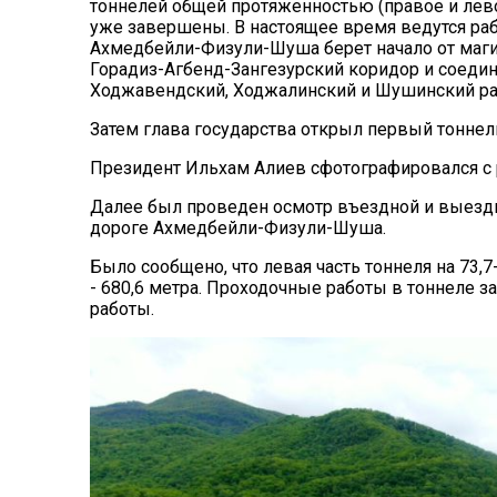
тоннелей общей протяженностью (правое и лев
уже завершены. В настоящее время ведутся раб
Ахмедбейли-Физули-Шуша берет начало от маги
Горадиз-Агбенд-Зангезурский коридор и соеди
Ходжавендский, Ходжалинский и Шушинский ра
Затем глава государства открыл первый тонне
Президент Ильхам Алиев сфотографировался с 
Далее был проведен осмотр въездной и выездн
дороге Ахмедбейли-Физули-Шуша.
Было сообщено, что левая часть тоннеля на 73,7
- 680,6 метра. Проходочные работы в тоннеле 
работы.