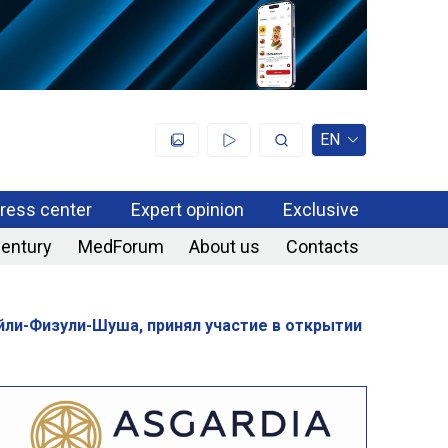
EN
ress center
Expert opinion
Exclusive
century
MedForum
About us
Contacts
ли-Физули-Шуша, принял участие в открытии