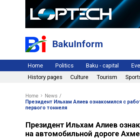
BakuInform
Home
Politics
Baku - capital
Eve
History pages
Culture
Tourism
Sport
Home
News
/
Президент Ильхам Алиев ознакомился с рабо
первого тоннеля
Президент Ильхам Алиев озна
на автомобильной дороге Ахм