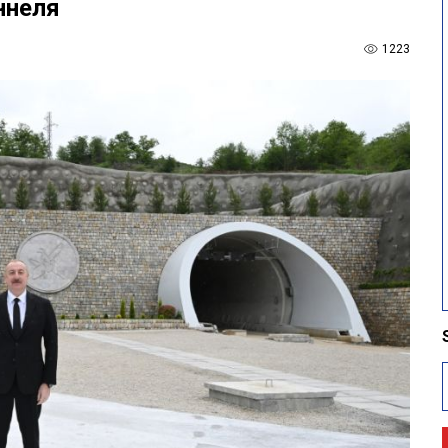
ннеля
1223