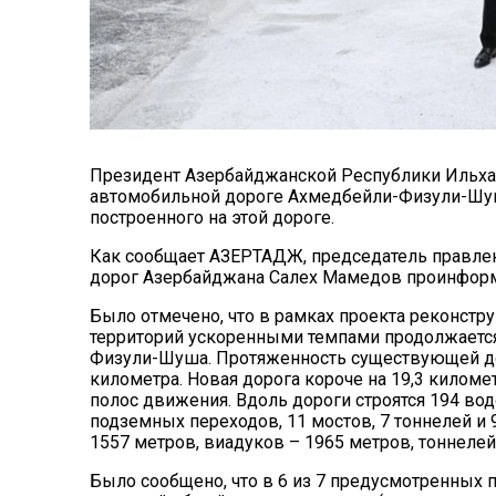
Президент Азербайджанской Республики Ильха
автомобильной дороге Ахмедбейли-Физули-Шуша
построенного на этой дороге.
Как сообщает АЗЕРТАДЖ, председатель правлен
дорог Азербайджана Салех Мамедов проинформи
Было отмечено, что в рамках проекта реконстр
территорий ускоренными темпами продолжается
Физули-Шуша. Протяженность существующей доро
километра. Новая дорога короче на 19,3 киломе
полос движения. Вдоль дороги строятся 194 во
подземных переходов, 11 мостов, 7 тоннелей и
1557 метров, виадуков – 1965 метров, тоннелей
Было сообщено, что в 6 из 7 предусмотренных 