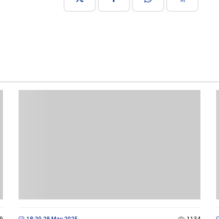
9
18:20 28 May 2025
1134