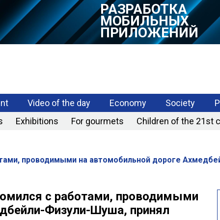
РАЗРАБОТКА
МОБИЛЬНЫХ
ПРИЛОЖЕНИЙ
nt
Video of the day
Economy
Society
P
s
Exhibitions
For gourmets
Children of the 21st 
тами, проводимыми на автомобильной дороге Ахмедбей
комился с работами, проводимыми
едбейли-Физули-Шуша, принял