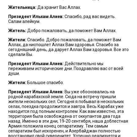
Жительница:
Да хранит Вас Аллах.
Президент Ильхам Алиев:
Спасибо, рад вас видеть.
Салам алейкум.
Житель:
Добро пожаловать, да поможет Вам Аллах.
Жители:
Спасибо. Добро пожаловать, да поможет Вам
Аллах, да ниспошлет Аллах Вам здоровья. Спасибо за
сегодняшний день, да дарует Аллах Вам здоровья. Все это
сделали Вы.
Президент Ильхам Алиев:
Действительно мы
переживаем исторические дни. Поздравляю вас от всей
души.
Жители:
Большое спасибо.
Президент Ильхам Алиев:
Вы уже обосновались на
родной карабахской земле. Сюда на встречу пришли
жители нескольких сел. Сегодня я побывал в нескольких
селах, поездка продолжится и завтра. Весь Карабах уже
находится под полным контролем. Как вам известно, эта
территория была освобождена от оккупантов два года
назад. Именно в эти дни, 19-20 сентября, наша доблестная
Армия положила конец сепаратизму. Тем самым
сепаратизм был искоренен, и Азербайджан полностью
восстановил свой суверенитет. Успешно реализуется и