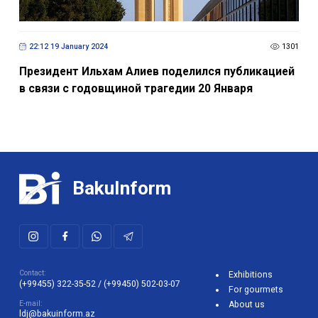
22:12 19 January 2024
1301
Президент Ильхам Алиев поделился публикацией
в связи с годовщиной трагедии 20 Января
BakuInform
Contact:
Exhibitions
(+99455) 322-35-52
/
(+99450) 502-03-07
For gourmets
E-mail:
About us
ldj@bakuinform.az