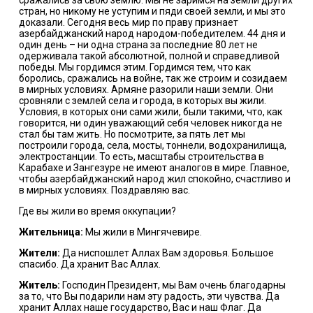
стран, но никому не уступим и пяди своей земли, и мы это
доказали. Сегодня весь мир по праву признает
азербайджанский народ народом-победителем. 44 дня и
один день – ни одна страна за последние 80 лет не
одерживала такой абсолютной, полной и справедливой
победы. Мы гордимся этим. Гордимся тем, что как
боролись, сражались на войне, так же строим и созидаем
в мирных условиях. Армяне разорили наши земли. Они
сровняли с землей села и города, в которых вы жили.
Условия, в которых они сами жили, были такими, что, как
говорится, ни один уважающий себя человек никогда не
стал бы там жить. Но посмотрите, за пять лет мы
построили города, села, мосты, тоннели, водохранилища,
электростанции. То есть, масштабы строительства в
Карабахе и Зангезуре не имеют аналогов в мире. Главное,
чтобы азербайджанский народ жил спокойно, счастливо и
в мирных условиях. Поздравляю вас.
Где вы жили во время оккупации?
Жительница:
Мы жили в Мингячевире.
Жители:
Да ниспошлет Аллах Вам здоровья. Большое
спасибо. Да хранит Вас Аллах.
Житель:
Господин Президент, мы Вам очень благодарны
за то, что Вы подарили нам эту радость, эти чувства. Да
хранит Аллах наше государство, Вас и наш Флаг. Да