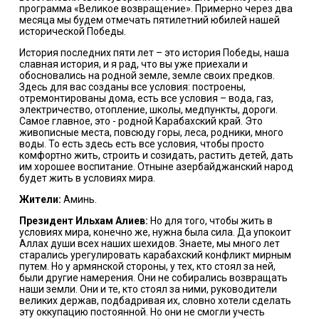
программа «Великое возвращение». Примерно через два
месяца мы будем отмечать пятилетний юбилей нашей
исторической Победы.
История последних пяти лет – это история Победы, наша
славная история, и я рад, что вы уже приехали и
обосновались на родной земле, земле своих предков.
Здесь для вас созданы все условия: построены,
отремонтированы дома, есть все условия – вода, газ,
электричество, отопление, школы, медпункты, дороги.
Самое главное, это - родной Карабахский край. Это
живописные места, повсюду горы, леса, родники, много
воды. То есть здесь есть все условия, чтобы просто
комфортно жить, строить и созидать, растить детей, дать
им хорошее воспитание. Отныне азербайджанский народ
будет жить в условиях мира.
Жители:
Аминь.
Президент Ильхам Алиев:
Но для того, чтобы жить в
условиях мира, конечно же, нужна была сила. Да упокоит
Аллах души всех наших шехидов. Знаете, мы много лет
старались урегулировать карабахский конфликт мирным
путем. Но у армянской стороны, у тех, кто стоял за ней,
были другие намерения. Они не собирались возвращать
наши земли. Они и те, кто стоял за ними, руководители
великих держав, подбадривая их, словно хотели сделать
эту оккупацию постоянной. Но они не смогли учесть