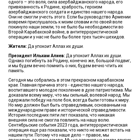
одного – это воля, сила азербайджанского народа, его
привязанность к Родине, храбрость, героизм
азербайджанского солдата и единство нашего народа.
Они не смогли учесть этого. Если бы руководство Армении
вовремя прислушалось к моим словам и по своей воле
покинуло наши земли, то не было бы необходимости во
Второй Карабахской войне, в антитеррористической
операции и у нас не было бы более трех тысяч шехидов.
Жители:
Да упокоит Аллах их души.
Президент Ильхам Алиев:
Да упокоит Аллах их души.
Однако погибнуть за Родину, конечно же, большой подвиг,
и мы будем вечно помнить о них, будем вечно чтить их
память.
Сегодня мы собрались в этом прекрасном карабахском
крае. Главная причина этого - единство нашего народа,
воспитавшего молодое поколение в духе патриотизма. Мы
доказали всему миру, что мы сильный, волевой народ. Мы
одержали победу на поле боя, всегда были готовы к миру.
Но мир должен был быть справедливым, основанным на
международном праве и исторической справедливости.
История последних пяти лет показала, что никакая
внешняя сила не смогла повлиять на нашу волю.
Сентябрьские события 2023 года, антитеррористическая
операция еще раз показали, что никто не может встать на
нашем пути. Потому что наше дело – правое, мы
сражались за свою землю. Мы не заримся на земли других