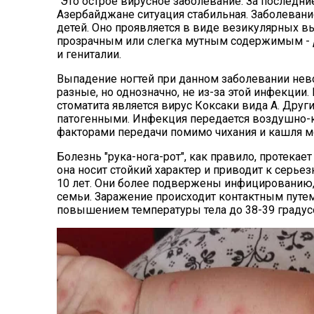
"Это острое вирусное заболевание. За последни
Азербайджане ситуация стабильная. Заболевани
детей. Оно проявляется в виде везикулярных в
прозрачным или слегка мутным содержимым -
и гениталии.
Выпадение ногтей при данном заболевании нев
разные, но однозначно, не из-за этой инфекции
стоматита является вирус Коксаки вида А. Дру
патогенными. Инфекция передается воздушно-к
факторами передачи помимо чихания и кашля мо
Болезнь "рука-нога-рот", как правило, протекает
она носит стойкий характер и приводит к серье
10 лет. Они более подвержены инфицированию, 
семьи. Заражение происходит контактным путе
повышением температуры тела до 38-39 градусо