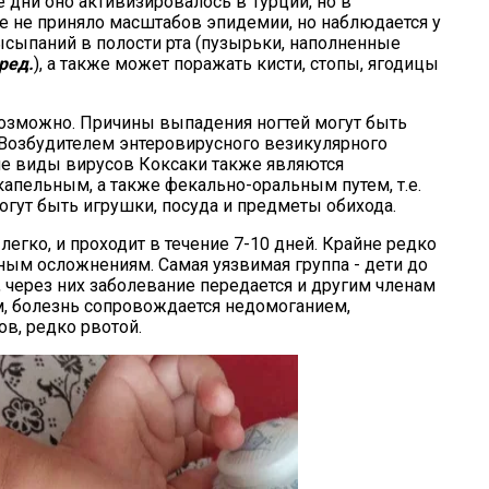
е дни оно активизировалось в Турции, но в
е не приняло масштабов эпидемии, но наблюдается у
ысыпаний в полости рта (пузырьки, наполненные
ред.
), а также может поражать кисти, стопы, ягодицы
озможно. Причины выпадения ногтей могут быть
. Возбудителем энтеровирусного везикулярного
гие виды вирусов Коксаки также являются
апельным, а также фекально-оральным путем, т.е.
гут быть игрушки, посуда и предметы обихода.
 легко, и проходит в течение 7-10 дней. Крайне редко
зным осложнениям. Самая уязвимая группа - дети до
через них заболевание передается и другим членам
м, болезнь сопровождается недомоганием,
в, редко рвотой.