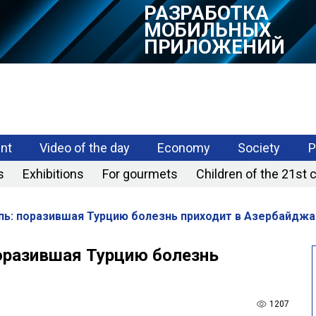
РАЗРАБОТКА
МОБИЛЬНЫХ
ПРИЛОЖЕНИЙ
nt
Video of the day
Economy
Society
P
s
Exhibitions
For gourmets
Children of the 21st 
ыпь: поразившая Турцию болезнь приходит в Азербайджа
поразившая Турцию болезнь
1207