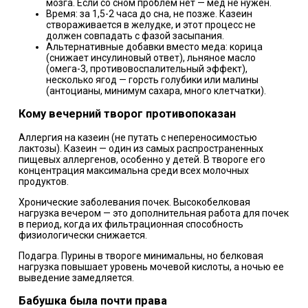
мозга. Если со сном проблем нет — мед не нужен.
Время: за 1,5-2 часа до сна, не позже. Казеин
створаживается в желудке, и этот процесс не
должен совпадать с фазой засыпания.
Альтернативные добавки вместо меда: корица
(снижает инсулиновый ответ), льняное масло
(омега-3, противовоспалительный эффект),
несколько ягод — горсть голубики или малины
(антоцианы, минимум сахара, много клетчатки).
Кому вечерний творог противопоказан
Аллергия на казеин (не путать с непереносимостью
лактозы). Казеин — один из самых распространенных
пищевых аллергенов, особенно у детей. В твороге его
концентрация максимальна среди всех молочных
продуктов.
Хронические заболевания почек. Высокобелковая
нагрузка вечером — это дополнительная работа для почек
в период, когда их фильтрационная способность
физиологически снижается.
Подагра. Пурины в твороге минимальны, но белковая
нагрузка повышает уровень мочевой кислоты, а ночью ее
выведение замедляется.
Бабушка была почти права