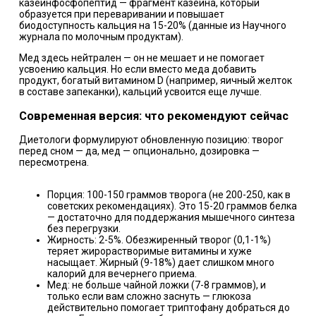
казеинфосфопептид — фрагмент казеина, который
образуется при переваривании и повышает
биодоступность кальция на 15-20% (данные из Научного
журнала по молочным продуктам).
Мед здесь нейтрален — он не мешает и не помогает
усвоению кальция. Но если вместо меда добавить
продукт, богатый витамином D (например, яичный желток
в составе запеканки), кальций усвоится еще лучше.
Современная версия: что рекомендуют сейчас
Диетологи формулируют обновленную позицию: творог
перед сном — да, мед — опционально, дозировка —
пересмотрена.
Порция: 100-150 граммов творога (не 200-250, как в
советских рекомендациях). Это 15-20 граммов белка
— достаточно для поддержания мышечного синтеза
без перегрузки.
Жирность: 2-5%. Обезжиренный творог (0,1-1%)
теряет жирорастворимые витамины и хуже
насыщает. Жирный (9-18%) дает слишком много
калорий для вечернего приема.
Мед: не больше чайной ложки (7-8 граммов), и
только если вам сложно заснуть — глюкоза
действительно помогает триптофану добраться до