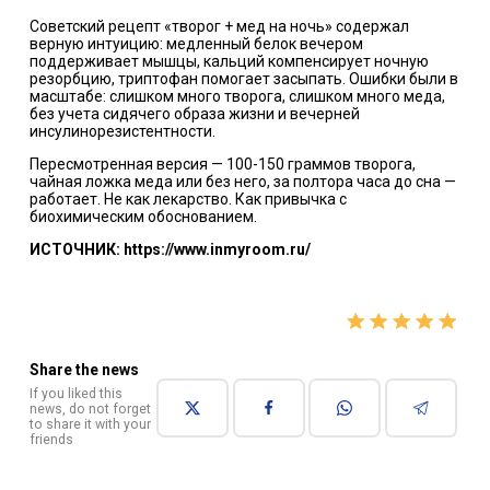
Советский рецепт «творог + мед на ночь» содержал
верную интуицию: медленный белок вечером
поддерживает мышцы, кальций компенсирует ночную
резорбцию, триптофан помогает засыпать. Ошибки были в
масштабе: слишком много творога, слишком много меда,
без учета сидячего образа жизни и вечерней
инсулинорезистентности.
Пересмотренная версия — 100-150 граммов творога,
чайная ложка меда или без него, за полтора часа до сна —
работает. Не как лекарство. Как привычка с
биохимическим обоснованием.
ИСТОЧНИК: https://www.inmyroom.ru/
Share the news
If you liked this
news, do not forget
to share it with your
friends