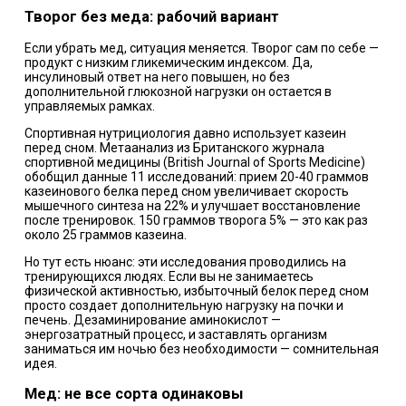
Творог без меда: рабочий вариант
Если убрать мед, ситуация меняется. Творог сам по себе —
продукт с низким гликемическим индексом. Да,
инсулиновый ответ на него повышен, но без
дополнительной глюкозной нагрузки он остается в
управляемых рамках.
Спортивная нутрициология давно использует казеин
перед сном. Метаанализ из Британского журнала
спортивной медицины (British Journal of Sports Medicine)
обобщил данные 11 исследований: прием 20-40 граммов
казеинового белка перед сном увеличивает скорость
мышечного синтеза на 22% и улучшает восстановление
после тренировок. 150 граммов творога 5% — это как раз
около 25 граммов казеина.
Но тут есть нюанс: эти исследования проводились на
тренирующихся людях. Если вы не занимаетесь
физической активностью, избыточный белок перед сном
просто создает дополнительную нагрузку на почки и
печень. Дезаминирование аминокислот —
энергозатратный процесс, и заставлять организм
заниматься им ночью без необходимости — сомнительная
идея.
Мед: не все сорта одинаковы