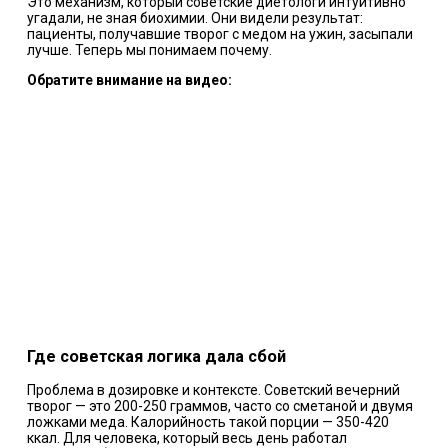
Это механизм, который советские диетологи интуитивно
угадали, не зная биохимии. Они видели результат:
пациенты, получавшие творог с медом на ужин, засыпали
лучше. Теперь мы понимаем почему.
Обратите внимание на видео:
Где советская логика дала сбой
Проблема в дозировке и контексте. Советский вечерний
творог — это 200-250 граммов, часто со сметаной и двумя
ложками меда. Калорийность такой порции — 350-420
ккал. Для человека, который весь день работал