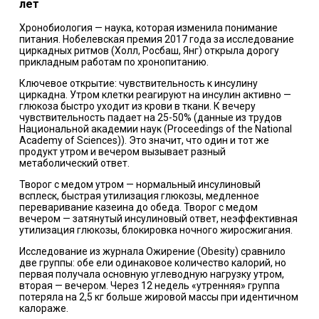
лет
Хронобиология — наука, которая изменила понимание
питания. Нобелевская премия 2017 года за исследование
циркадных ритмов (Холл, Росбаш, Янг) открыла дорогу
прикладным работам по хронопитанию.
Ключевое открытие: чувствительность к инсулину
циркадна. Утром клетки реагируют на инсулин активно —
глюкоза быстро уходит из крови в ткани. К вечеру
чувствительность падает на 25-50% (данные из трудов
Национальной академии наук (Proceedings of the National
Academy of Sciences)). Это значит, что один и тот же
продукт утром и вечером вызывает разный
метаболический ответ.
Творог с медом утром — нормальный инсулиновый
всплеск, быстрая утилизация глюкозы, медленное
переваривание казеина до обеда. Творог с медом
вечером — затянутый инсулиновый ответ, неэффективная
утилизация глюкозы, блокировка ночного жиросжигания.
Исследование из журнала Ожирение (Obesity) сравнило
две группы: обе ели одинаковое количество калорий, но
первая получала основную углеводную нагрузку утром,
вторая — вечером. Через 12 недель «утренняя» группа
потеряла на 2,5 кг больше жировой массы при идентичном
калораже.