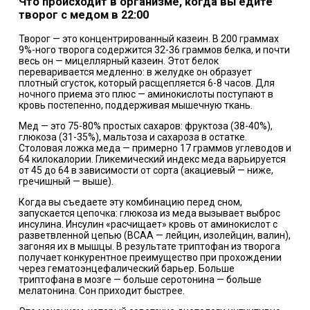
Что происходит в организме, когда вы едите
творог с медом в 22:00
Творог — это концентрированный казеин. В 200 граммах
9%-ного творога содержится 32-36 граммов белка, и почти
весь он — мицеллярный казеин. Этот белок
переваривается медленно: в желудке он образует
плотный сгусток, который расщепляется 6-8 часов. Для
ночного приема это плюс — аминокислоты поступают в
кровь постепенно, поддерживая мышечную ткань.
Мед — это 75-80% простых сахаров: фруктоза (38-40%),
глюкоза (31-35%), мальтоза и сахароза в остатке.
Столовая ложка меда — примерно 17 граммов углеводов и
64 килокалории. Гликемический индекс меда варьируется
от 45 до 64 в зависимости от сорта (акациевый — ниже,
гречишный — выше).
Когда вы съедаете эту комбинацию перед сном,
запускается цепочка: глюкоза из меда вызывает выброс
инсулина. Инсулин «расчищает» кровь от аминокислот с
разветвленной цепью (BCAA — лейцин, изолейцин, валин),
загоняя их в мышцы. В результате триптофан из творога
получает конкурентное преимущество при прохождении
через гематоэнцефалический барьер. Больше
триптофана в мозге — больше серотонина — больше
мелатонина. Сон приходит быстрее.