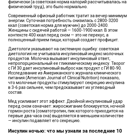
физически (а советская норма калорий рассчитывалась на
физический труд), это было нормально.
Современный офисный работник тратит за вечер минимум
энергии. Суточная потребность снизилась с 2800-3200
ккал (советская норма для мужчин) до 2000-2400.
Женщины с сидячей работой — 1600-1900 ккал. В этом
контексте 400 ккал перед сном — это не перекус, а
полноценный прием пищи, который создает профицит.
Диетологи указывают на системную ошибку: советская
диетология не учитывала инсулиновый индекс молочных
продуктов. Молочка вызывает инсулиновый ответ,
непропорциональный ее гликемическому индексу. Творог
с ГИ 30 дает инсулиновый выброс как продукт с ГИ 80-90.
Исследование из Американского журнала клинического
питания (American Journal of Clinical Nutrition) показало,
что молочные продукты стимулируют секрецию инсулина
в 3-6 раз сильнее, чем предсказывает их углеводный
состав.
Мед усиливает этот эффект. Двойной инсулиновый удар
перед сном означает: жиросжигание блокируется, ночной
гормон роста (соматотропин, пик которого приходится на
первые два часа сна) выделяется в меньшем количестве
— инсулин подавляет его секрецию.
Инсулин ночью: что мы узнали за последние 10