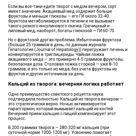
Если вы все-таки едите творог с медом вечером, сорт
имеет значение. Акациевый мед содержит больше
фруктозы и меньше глюкозы — его ГИ около 32-40.
Фруктоза метаболизируется в печени и не вызывает
такого резкого инсулинового скачка. Гречишный и
липовый мед, наоборот, богаты глюкозой — ГИ 60-70.
Но с фруктозой другая проблема. Избыточная фруктоза
(больше 25 граммов в день, по данным журнала
Гепатология (Journal of Hepatology)) перегружает печень и
конвертируется в триглицериды. Чайная ложка
акациевого меда — это примерно 4-5 граммов фруктозы,
безопасная доза. Столовая ложка с горкой — уже 8-10
граммов, и это только из меда, без учета фруктозы из
фруктов и других источников за день.
Кальций из творога: вечерняя логика работает
Одно преимущество советского рецепта наука
подтвердила полностью. Кальций из творога вечером —
это стратегически верно. Ночью активизируется
паратгормон, который вымывает кальций из костей.
Вечерний прием кальция с пищей компенсирует этот
процесс.
В 200 граммах творога — 280-320 мг кальция (при
суточной норме 1000-1200 мг). Усвоению помогает