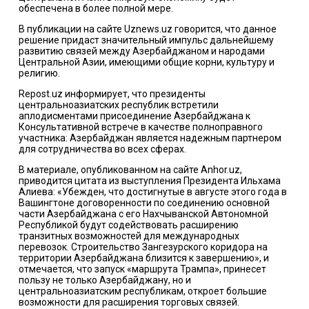
обеспечена в более полной мере.
В публикации на сайте Uznews.uz говорится, что данное
решение придаст значительный импульс дальнейшему
развитию связей между Азербайджаном и народами
Центральной Азии, имеющими общие корни, культуру и
религию.
Repost.uz информирует, что президенты
центральноазиатских республик встретили
аплодисментами присоединение Азербайджана к
Консультативной встрече в качестве полноправного
участника: Азербайджан является надежным партнером
для сотрудничества во всех сферах.
В материале, опубликованном на сайте Anhor.uz,
приводится цитата из выступления Президента Ильхама
Алиева: «Убежден, что достигнутые в августе этого года в
Вашингтоне договоренности по соединению основной
части Азербайджана с его Нахчыванской Автономной
Республикой будут содействовать расширению
транзитных возможностей для международных
перевозок. Строительство Зангезурского коридора на
территории Азербайджана близится к завершению», и
отмечается, что запуск «маршрута Трампа», принесет
пользу не только Азербайджану, но и
центральноазиатским республикам, откроет большие
возможности для расширения торговых связей.