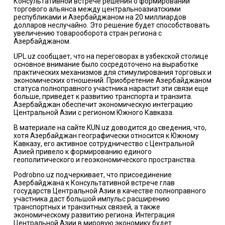
Консультативной встрече решения о формировании
торгового альянса между центральноазиатскими
республиками и Азербайджаном на 20 миллиардов
долларов неслучайно. Это решение будет способствовать
увеличению товарооборота стран региона с
Азербайджаном.
UPL.uz сообщает, что на переговорах в узбекской столице
основное внимание было сосредоточено на выработке
практических механизмов для стимулирования торговых и
экономических отношений. Приобретение Азербайджаном
статуса полноправного участника нарастит эти связи еще
больше, приведет к развитию транспорта и транзита.
Азербайджан обеспечит экономическую интеграцию
Центральной Азии с регионом Южного Кавказа.
В материале на сайте KUN.uz доводится до сведения, что,
хотя Азербайджан географически относится к Южному
Кавказу, его активное сотрудничество с Центральной
Азией привело к формированию единого
геополитического и геоэкономического пространства.
Podrobno.uz подчеркивает, что присоединение
Азербайджана к Консультативной встрече глав
государств Центральной Азии в качестве полноправного
участника даст большой импульс расширению
транспортных и транзитных связей, а также
экономическому развитию региона. Интеграция
Центральной Азии в мировую экономику будет