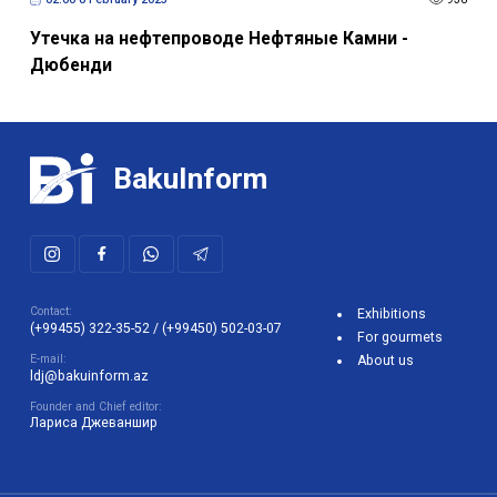
Утечка на нефтепроводе Нефтяные Камни -
Дюбенди
BakuInform
Contact:
Exhibitions
(+99455) 322-35-52
/
(+99450) 502-03-07
For gourmets
E-mail:
About us
ldj@bakuinform.az
Founder and Chief editor:
Лариса Джеваншир