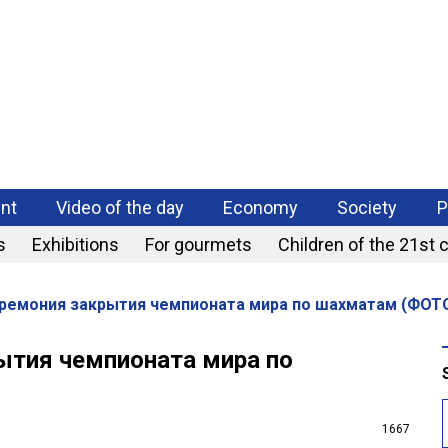
РАЗРАБОТКА
МОБИЛЬНЫХ
ПРИЛОЖЕНИЙ
nt
Video of the day
Economy
Society
P
s
Exhibitions
For gourmets
Children of the 21st 
еремония закрытия чемпионата мира по шахматам (ФОТ
ытия чемпионата мира по
1667