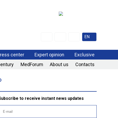
EN
ress center
Expert opinion
Exclusive
century
MedForum
About us
Contacts
О
Subscribe to receive instant news updates