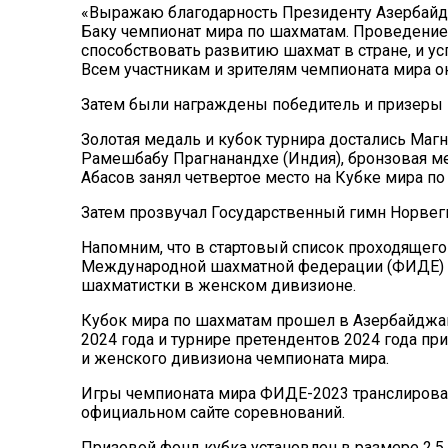
«Выражаю благодарность Президенту Азербайд
Баку чемпионат мира по шахматам. Проведение 
способствовать развитию шахмат в стране, и ус
Всем участникам и зрителям чемпионата мира о
Затем были награждены победитель и призеры 
Золотая медаль и кубок турнира достались Магн
Рамешбабу Прагнанандхе (Индия), бронзовая ме
Абасов занял четвертое место на Кубке мира по
Затем прозвучал Государственный гимн Норвег
Напомним, что в стартовый список проходящего
Международной шахматной федерации (ФИДЕ) в
шахматистки в женском дивизионе.
Кубок мира по шахматам прошел в Азербайджан
2024 года и турнире претендентов 2024 года при
и женского дивизиона чемпионата мира.
Игры чемпионата мира ФИДЕ-2023 транслировал
официальном сайте соревнований.
Призовой фонд кубка установлен в размере 2,