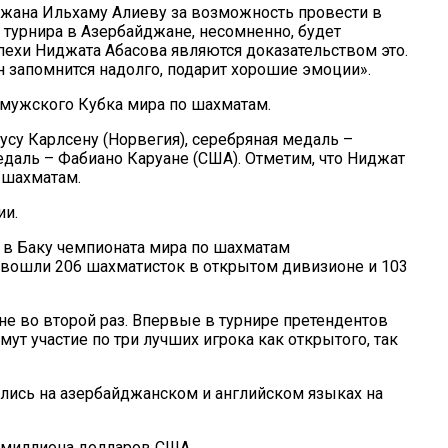
жана Ильхаму Алиеву за возможность провести в
турнира в Азербайджане, несомненно, будет
пехи Ниджата Абасова являются доказательством это.
н запомнится надолго, подарит хорошие эмоции».
мужского Кубка мира по шахматам.
усу Карлсену (Норвегия), серебряная медаль –
даль – Фабиано Каруане (США). Отметим, что Ниджат
 шахматам.
ии.
 в Баку чемпионата мира по шахматам
ошли 206 шахматисток в открытом дивизионе и 103
е во второй раз. Впервые в турнире претендентов
мут участие по три лучших игрока как открытого, так
ись на азербайджанском и английском языках на
5 миллиона долларов США.