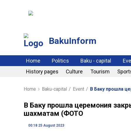
BakuInform
Home
Politics
Baku - capital
Eve
History pages
Culture
Tourism
Sport
Home
Baku-capital
/
Event
/
В Баку прошла ц
В Баку прошла церемония закр
шахматам (ФОТО
00:18 25 August 2023