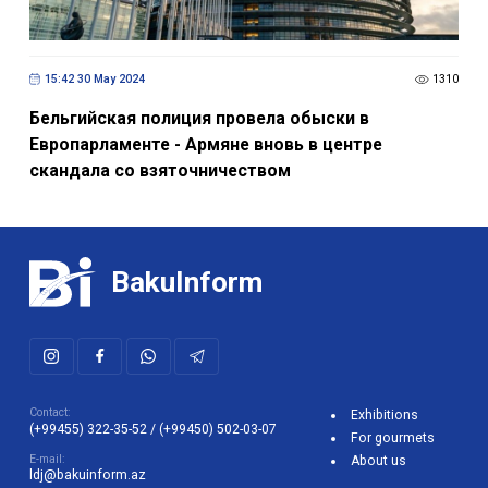
15:42 30 May 2024
1310
Бельгийская полиция провела обыски в
Европарламенте - Армяне вновь в центре
скандала со взяточничеством
BakuInform
Contact:
Exhibitions
(+99455) 322-35-52
/
(+99450) 502-03-07
For gourmets
E-mail:
About us
ldj@bakuinform.az