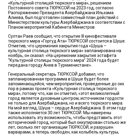
«Культурной столицей тюркского мира», решением
Постоянного совета ТЮРКСОЙ на 2023 год, согласно
Распоряжению Президента Азербайджана Ильхама
Алиева, был подготовлен совместный план действий с
Министерством культуры Азербайджана в соответствии с
Планом мероприятий Кабинета Министров.
Султан Раев сообщил, что открытие III кинофестиваля
тюркского мира «Горгуд Ата» ТЮРКСОЙ состоится в Шуше.
Отметив, что церемония закрытия года «Шуша –
культурная столица тюркского мира» запланирована на
ноябрь, он сказал: «На церемонии закрытия эстафета
“Культурной столицы тюркского мира” 2024 года будет
передана городу Анев в Туркменистане».
Генеральный секретарь ТЮРКСОЙ добавил, что
запланированная программа в Шуше будет более
запоминающейся, чем мероприятия, проведенные до сих
пор в рамках проекта «Культурная столица тюркского
мира», потому что, как он отметил, «этот великолепный
город является духовным центром, источником гордости
не только для Азербайджана, но и всего тюркского мира.
На мой взгляд, Шуша – сердце Азербайджана. В этом году
также исполняется 30 лет ТЮРКСОЙ. Мы намерены
использовать эту возможность, чтобы представить этот
исторический город, который был оккупирован столько же
лет, сколько лет организации ТЮРКСОЙ, и разрушен
варварами, а теперь свободен, как колыбель культуры,