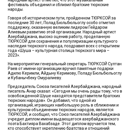
народный артист отметил, что этот музыкальный
фестиваль объединил и сблизил братские тюркские
народы.
Говоря об историческом пути, пройденном ТЮРКСОЙ за
последние 30 лет, Полад Бюльбюльоглу особо отметил
поддержку, оказанную великим лидером Гейдаром
Алиевым развитию этой организации. Народный артист
Азербайджана, высоко оценив работу, проделанную
ТЮРКСОЙ для сохранения и популяризации культурного
наследия тюркского народа, поздравил всех с открытием
года «Шуша – культурная столица тюркского мира –
2023».
На мероприятии генеральный секретарь ТЮРКСОЙ Султан
Раев от имени организации вручил памятные подарки
Адилю Керимли, Айдыну Керимову, Поладу Бюльбюльоглу
и Кубанычбеку Омуралиеву.
Председатель Союза писателей Азербайджана, народный
писатель Анар сказал: «Сегодня мы очень рады тому, что в
освобожденной Шуше находятся представители братских
тюркских народов». Он добавил, что одной из
организаций, играющих наибольшую роль в сближении и
культурном объединении тюркских народов, является
ТЮРКСОЙ, и сообщил, что Союз писателей Азербайджана
учредил диплом имени выдающегося азербайджанского
поэта Бахтияра Вахабзаде. Этот диплом вручается тем,
кто способствует укреплению братства и отношений