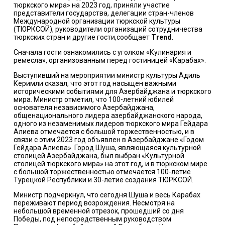
тюркского мира» на 2023 год, приняли участие
представители государства, делегации стран-членов
Международной организации тюркской культуры
(ТЮРКСОЙ), руководители организаций сотрудничества
тюркских стран и другие гости,сообщает
Trend
.
Сначала гости ознакомились с уголком «Кулинария и
ремесла», организованным перед гостиницей «Карабах».
Выступивший на мероприятии министр культуры Адиль
Керимли сказал, что этот год насыщен важными
историческими событиями для Азербайджана и тюркского
мира. Министр отметил, что 100-летний юбилей
основателя независимого Азербайджана,
общенационального лидера азербайджанского народа,
одного из незаменимых лидеров тюркского мира Гейдара
Алиева отмечается с большой торжественностью, и в
связи с этим 2023 год объявлен в Азербайджане «Годом
Гейдара Алиева». Город Шуша, являющаяся культурной
столицей Азербайджана, был выбран «Культурной
столицей тюркского мира» на этот год, и в тюркском мире
с большой торжественностью отмечается 100-летие
Турецкой Республики и 30-летие создания ТЮРКСОЙ.
Министр подчеркнул, что сегодня Шуша и весь Карабах
переживают период возрождения. Несмотря на
небольшой временной отрезок, прошедший со дня
Победы, под непосредственным руководством