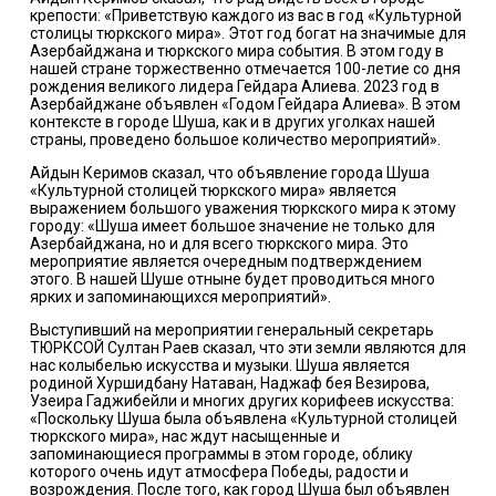
крепости: «Приветствую каждого из вас в год «Культурной
столицы тюркского мира». Этот год богат на значимые для
Азербайджана и тюркского мира события. В этом году в
нашей стране торжественно отмечается 100-летие со дня
рождения великого лидера Гейдара Алиева. 2023 год в
Азербайджане объявлен «Годом Гейдара Алиева». В этом
контексте в городе Шуша, как и в других уголках нашей
страны, проведено большое количество мероприятий».
Айдын Керимов сказал, что объявление города Шуша
«Культурной столицей тюркского мира» является
выражением большого уважения тюркского мира к этому
городу: «Шуша имеет большое значение не только для
Азербайджана, но и для всего тюркского мира. Это
мероприятие является очередным подтверждением
этого. В нашей Шуше отныне будет проводиться много
ярких и запоминающихся мероприятий».
Выступивший на мероприятии генеральный секретарь
ТЮРКСОЙ Султан Раев сказал, что эти земли являются для
нас колыбелью искусства и музыки. Шуша является
родиной Хуршидбану Натаван, Наджаф бея Везирова,
Узеира Гаджибейли и многих других корифеев искусства:
«Поскольку Шуша была объявлена «Культурной столицей
тюркского мира», нас ждут насыщенные и
запоминающиеся программы в этом городе, облику
которого очень идут атмосфера Победы, радости и
возрождения. После того, как город Шуша был объявлен