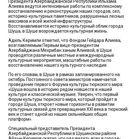
Президента Азербайджанской Республики Ильхама
Алиева ведутся интенсивные работы по комплексному
восстановлению и реконструкции наших городов, сел,
историко-культурных памятников, разрушенных лесных
массивов и всей жилой инфраструктуры.
Восстанавливается историко-культурный облик города
Шуша, в Шуше возрождается культурная жизнь.
Адиль Керимли отметил, что Фондом Гейдара Алиева,
возглавляемым Первым вице-президентом
Азербайджана Мехрибан ханым Алиевой, в Шуше
проводятся различные местные и международные
культурные мероприятия, масштабные работы по
восстановлению нашего культурного наследия.
По его словам, в Шуше в рамках запланированного на
октябрь Постоянного совета министров намечается
проведение первого Форума культуры тюркского мира:
«Шуша вошла в историю рядом новшеств в нашей
культуре и классической музыке. Уверен, что первый
Форум культуры тюркского мира, который пройдет в
городе Шуша, откроет новые горизонты в развитии
культурных связей для превращения XXI века в тюркский
век и станет одной из наших сильнейших общих
платформ».
Специальный представитель Президента
Азербайджанской Республики в Шушинском районе
Айдын Керимов сказал, что рад видеть всех в городе-