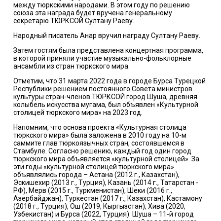
между тюркскими народами. В этом году по решению
союза эта награда будет вручена генеральному
секретарю ТЮРКСОЙ Султану Раеву.
Народный писатель Анар вручил награду Султану Раеву.
Затем гостям была представлена концертная программа,
в которой приняли участие музыкально-фольклорные
ансамбли из стран тюркского мира.
Отметим, что 31 марта 2022 года в городе Бурса Турецкой
Республики решением постоянного Совета министров
культуры стран-членов ТЮРКСОЙ город Шуша, древняя
колыбель искусства мугама, был объявлен «Культурной
столицей тюркского мира» на 2023 год.
Напомним, что основа проекта «Культурная столица
тюркского мира» была заложена в 2010 году на 10-м
саммите глав тюркоязычных стран, состоявшемся в
Стамбуле. Согласно решению, каждый год один город
тюркского мира объявляется «культурной столицей». За
эти годы «культурной столицей тюркского мира»
объявлялись города – Астана (2012 г., Казахстан),
Эскишехир (2013 г., Турция), Казань (2014 г., Татарстан -
РФ), Мерв (2015 г., Туркменистан), Шеки (2016 г.,
Азербайджан), Туркестан (2017 г., Казахстан), Кастамону
(2018 г., Турция), Ош (2019, Кыргызстан), Хива (2020,
Узбекистан) и Бурса (2022, Турция). Шуша – 11-й город