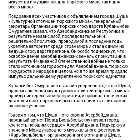
искусства и музыки как для тюркского мира, так и для
всего мира».
Поздравив всех участников с объявлением города Шуша
«Культурной столицей тюркского мира», генеральный
секретарь Организации тюркских государств Кубанычбек
Омуралиев сказал, что Азербайджанская Республика в
результате независимой, последовательной и
решительной политики, проводимой в последние годы,
укрепила авторитет среди стран мира и стала одним из
ведущих государств региона. Он особо подчеркнул, что
освобождение азербайджанских земель от оккупации в
результате 44-дневной Отечественной войны не только
стало источником гордости для Азербайджана, тюркских
государств и народов в целом, но в то же время придало
импульс дальнейшему укреплению тюркского единства.
Кубанычбек Омуралиев выразил уверенность, что в Шуше,
провозглашенной «культурной столицей тюркского мира»,
пройдут интересные мероприятия, и призвал творческих
деятелей всех тюркоязычных стран принять в них самое
активное участие.
Говоря о том, что Шуша – это корона Азербайджана,
народный артист Полад Бюльбюльоглу назвал город-
крепость поющим сердцем Азербайджана. Подчеркнув
значение Международного музыкального фестиваля
«Харыбюльбюль», организованного в эти дни в Шуше,