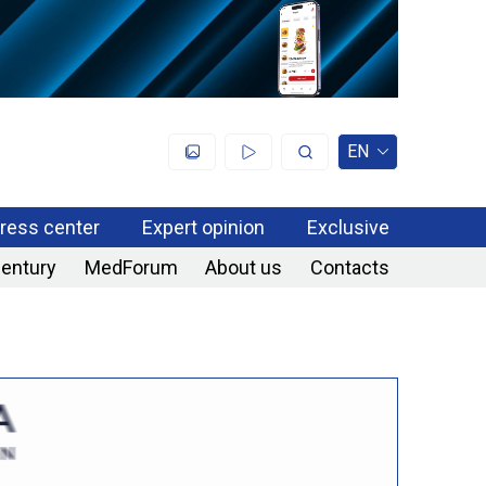
EN
ress center
Expert opinion
Exclusive
century
MedForum
About us
Contacts