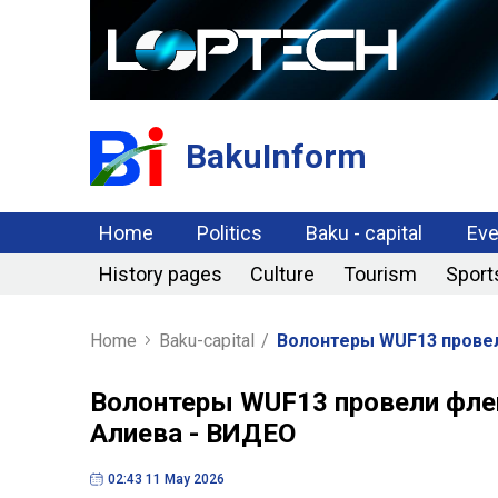
BakuInform
Home
Politics
Baku - capital
Eve
History pages
Culture
Tourism
Sport
Home
Baku-capital
/
Волонтеры WUF13 провел
Волонтеры WUF13 провели флеш
Алиева - ВИДЕО
02:43 11 May 2026