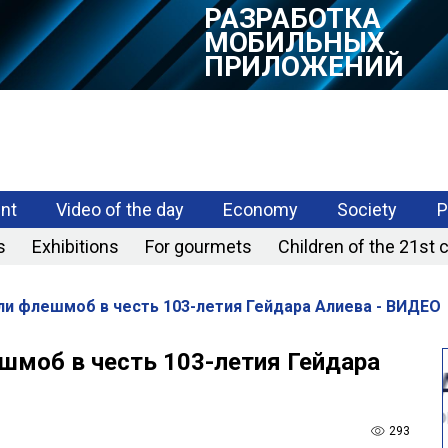
РАЗРАБОТКА
ВЕБ САЙТОВ
РАЗРАБОТКА
МОБИЛЬНЫХ
ПРИЛОЖЕНИЙ
nt
Video of the day
Economy
Society
P
s
Exhibitions
For gourmets
Children of the 21st 
и флешмоб в честь 103-летия Гейдара Алиева - ВИДЕО
моб в честь 103-летия Гейдара
293