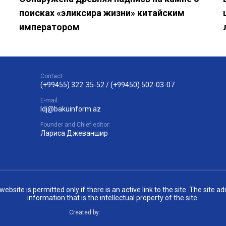
поисках «эликсира жизни» китайским
императором
Contact:
(+99455) 322-35-52
/
(+99450) 502-03-07
E-mail:
ldj@bakuinform.az
Founder and Chief editor:
Лариса Джеваншир
site is permitted only if there is an active link to the site. The site 
information that is the intellectual property of the site.
Created by: