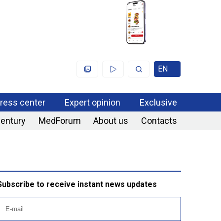
EN
ress center
Expert opinion
Exclusive
century
MedForum
About us
Contacts
Subscribe to receive instant news updates