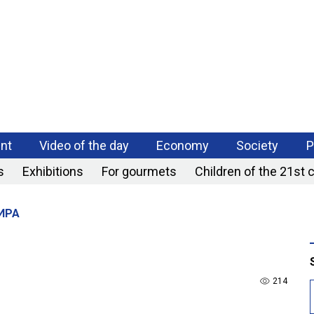
РАЗРАБОТКА
МОБИЛЬНЫХ
ПРИЛОЖЕНИЙ
nt
Video of the day
Economy
Society
P
s
Exhibitions
For gourmets
Children of the 21st 
ИРА
214