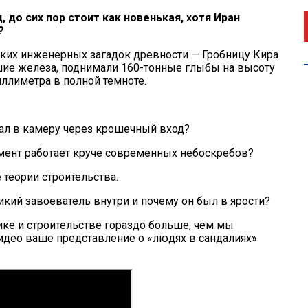
 до сих пор стоит как новенькая, хотя Иран
?
зких инженерных загадок древности — Гробницу Кира
вшие железа, поднимали 160-тонные глыбы на высоту
иллиметра в полной темноте.
пал в камеру через крошечный вход?
мент работает круче современных небоскребов?
 теории строительства.
икий завоеватель внутри и почему он был в ярости?
зике и строительстве гораздо больше, чем мы
видео ваше представление о «людях в сандалиях»