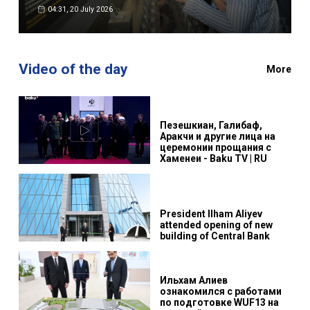
04:31, 20 July 2026
Video of the day
More
Пезешкиан, Галибаф,
Аракчи и другие лица на
церемонии прощания с
Хаменеи - Baku TV | RU
President Ilham Aliyev
attended opening of new
building of Central Bank
Ильхам Алиев
ознакомился с работами
по подготовке WUF13 на