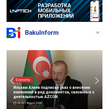
РАЗРАБОТКА
ВЕБ САЙТОВ
BakuInform
РАЗРАБОТКА
МОБИЛЬНЫХ
ПРИЛОЖЕНИЙ
Baku-capital
аз о внесении
ов, связанных с
Об экспресс-маршрутах автобусов в св
с разделением линий метро
04:56 7 August 2026