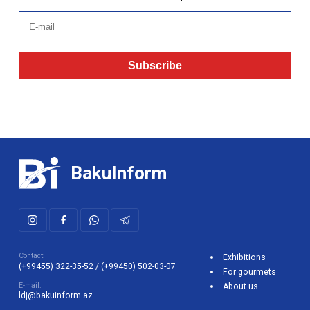
Subscribe
BakuInform
Contact:
Exhibitions
(+99455) 322-35-52
/
(+99450) 502-03-07
For gourmets
E-mail:
About us
ldj@bakuinform.az