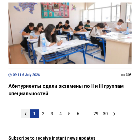
09:11 6 July 2026
303
Абитуриенты сдали экзамены по II и III группам
специальностей
1
2
3
4
5
6
...
29
30
Subscribe to receive instant news updates