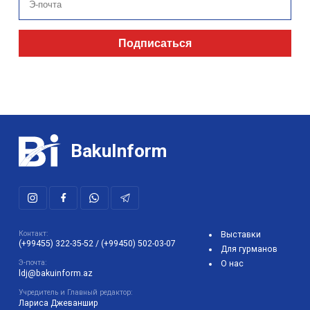
Подписаться
BakuInform
Контакт:
Выставки
(+99455) 322-35-52
/
(+99450) 502-03-07
Для гурманов
Э-почта:
О нас
ldj@bakuinform.az
Учредитель и Главный редактор:
Лариса Джеваншир