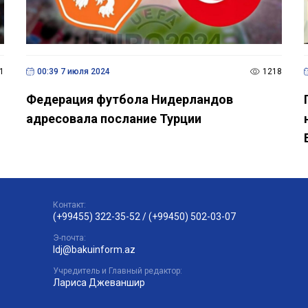
1
00:39 7 июля 2024
1218
Федерация футбола Нидерландов
адресовала послание Турции
Контакт:
(+99455) 322-35-52
/
(+99450) 502-03-07
Э-почта:
ldj@bakuinform.az
Учредитель и Главный редактор:
Лариса Джеваншир