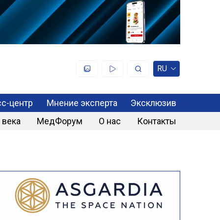
RU
с-центр
Мнение эксперта
Эксклюзив
 века
МедФорум
О нас
Контакты