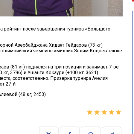
 рейтинг после завершения турнира «Большого
борной Азербайджана Хидаят Гейдаров (73 кг)
ой олимпийский чемпион «милли» Зелим Коцоев также
в (81 кг) поднялся на три позиции и занимает 7-ое
кг, 3796) и Ушанги Кокаури (+100 кг, 3621)
места, соответственно. Призерка турнира Ачелия
ет 27-й.
иевой (48 кг, 2453).