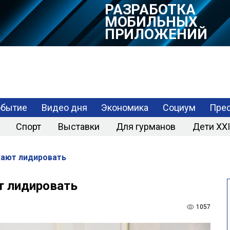
РАЗРАБОТКА
МОБИЛЬНЫХ
ПРИЛОЖЕНИЙ
обытие
Видео дня
Экономика
Социум
Прес
Спорт
Выставки
Для гурманов
Дети XXI
жают лидировать
т лидировать
1057