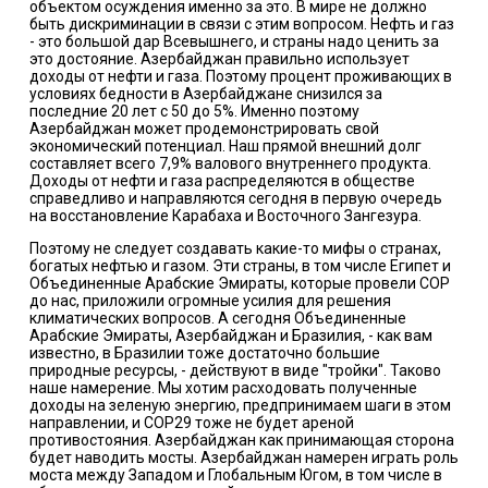
объектом осуждения именно за это. В мире не должно
быть дискриминации в связи с этим вопросом. Нефть и газ
- это большой дар Всевышнего, и страны надо ценить за
это достояние. Азербайджан правильно использует
доходы от нефти и газа. Поэтому процент проживающих в
условиях бедности в Азербайджане снизился за
последние 20 лет с 50 до 5%. Именно поэтому
Азербайджан может продемонстрировать свой
экономический потенциал. Наш прямой внешний долг
составляет всего 7,9% валового внутреннего продукта.
Доходы от нефти и газа распределяются в обществе
справедливо и направляются сегодня в первую очередь
на восстановление Карабаха и Восточного Зангезура.
Поэтому не следует создавать какие-то мифы о странах,
богатых нефтью и газом. Эти страны, в том числе Египет и
Объединенные Арабские Эмираты, которые провели СОР
до нас, приложили огромные усилия для решения
климатических вопросов. А сегодня Объединенные
Арабские Эмираты, Азербайджан и Бразилия, - как вам
известно, в Бразилии тоже достаточно большие
природные ресурсы, - действуют в виде "тройки". Таково
наше намерение. Мы хотим расходовать полученные
доходы на зеленую энергию, предпринимаем шаги в этом
направлении, и СОР29 тоже не будет ареной
противостояния. Азербайджан как принимающая сторона
будет наводить мосты. Азербайджан намерен играть роль
моста между Западом и Глобальным Югом, в том числе в