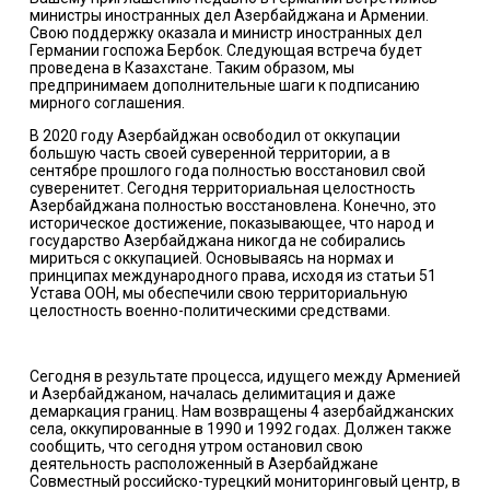
министры иностранных дел Азербайджана и Армении.
Свою поддержку оказала и министр иностранных дел
Германии госпожа Бербок. Следующая встреча будет
проведена в Казахстане. Таким образом, мы
предпринимаем дополнительные шаги к подписанию
мирного соглашения.
В 2020 году Азербайджан освободил от оккупации
большую часть своей суверенной территории, а в
сентябре прошлого года полностью восстановил свой
суверенитет. Сегодня территориальная целостность
Азербайджана полностью восстановлена. Конечно, это
историческое достижение, показывающее, что народ и
государство Азербайджана никогда не собирались
мириться с оккупацией. Основываясь на нормах и
принципах международного права, исходя из статьи 51
Устава ООН, мы обеспечили свою территориальную
целостность военно-политическими средствами.
Сегодня в результате процесса, идущего между Арменией
и Азербайджаном, началась делимитация и даже
демаркация границ. Нам возвращены 4 азербайджанских
села, оккупированные в 1990 и 1992 годах. Должен также
сообщить, что сегодня утром остановил свою
деятельность расположенный в Азербайджане
Совместный российско-турецкий мониторинговый центр, в