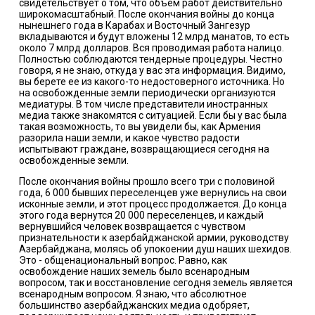
свидетельствует о том, что объем работ действительно
широкомасштабный. После окончания войны до конца
нынешнего года в Карабах и Восточный Зангезур
вкладываются и будут вложены 12 млрд манатов, то есть
около 7 млрд долларов. Вся проводимая работа налицо.
Полностью соблюдаются тендерные процедуры. Честно
говоря, я не знаю, откуда у вас эта информация. Видимо,
вы берете ее из какого-то недостоверного источника. Но
на освобожденные земли периодически организуются
медиатуры. В том числе представители иностранных
медиа также знакомятся с ситуацией. Если бы у вас была
такая возможность, то вы увидели бы, как Армения
разорила наши земли, и какое чувство радости
испытывают граждане, возвращающиеся сегодня на
освобожденные земли.
После окончания войны прошло всего три с половиной
года, 6 000 бывших переселенцев уже вернулись на свои
исконные земли, и этот процесс продолжается. До конца
этого года вернутся 20 000 переселенцев, и каждый
вернувшийся человек возвращается с чувством
признательности к азербайджанской армии, руководству
Азербайджана, молясь об упокоении душ наших шехидов.
Это - общенациональный вопрос. Равно, как
освобождение наших земель было всенародным
вопросом, так и восстановление сегодня земель является
всенародным вопросом. Я знаю, что абсолютное
большинство азербайджанских медиа одобряет,