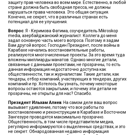
защиту прав человека во всем мире. Естественно, в любой
стране должна быть свободная пресса, не должны
нарушаться права человека. Это общая ситуация.
Конечно, не секрет, что в различных странах есть
потенциал для ее улучшения.
Вопрос
: Я - Керимова Фатима, соучредитель Mikroskop
media, азербайджанский журналист. Коллега до меня
задал основную часть моего вопроса. Поэтому я задам
Вам другой вопрос. Господин Президент, после войны в
Карабахе начались восстановительные работы,
реализуются многочисленные проекты. За это время туда
вложены миллиарды манатов. Однако многие детали,
связанные с данными проектами, не прозрачны, то есть
данная информация недостаточно доступна как
общественности, так и журналистам. Такие детали, как
тендеры, отбор компаний, участвующих в тендерах, других
компаний и пр. Хотелось бы узнать, почему некоторые
вопросы остаются закрытыми, и почему эти детали не
прозрачны, не открыты для нас? Спасибо.
Президент Ильхам Алиев
: На самом деле ваш вопрос
вызывает удивление, потому что все работы по
восстановлению и реконструкции в Карабахе и Восточном
Зангезуре проводятся максимально прозрачно.
Общественность, в том числе представители медиа,
регулярно информируются о выделенных средствах, и это
не секрет. Обнародованная недавно информация