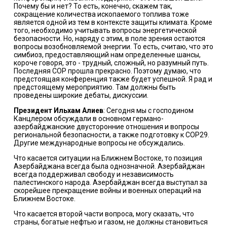
Почему бы и нет? То есть, конечно, скажем так,
сокращение количества ископаемого топлива тоже
является одной из тем в контексте защиты климата. Кроме
того, необходимо учитывать вопросы энергетической
безопасности. Но, наряду с этим, в поле зрения остаются
вопросы возобновляемой энергии. То есть, считаю, что это
симбиоз, предоставляющий нам определенные шансы,
короче говоря, это - трудный, сложный, но разумный путь.
Последняя СОР прошла прекрасно. Поэтому думаю, что
предстоящая конференция также будет успешной. Я рад и
предстоящему мероприятию. Там должны быть
проведены широкие дебаты, дискуссии.
Президент Ильхам Алиев
: Сегодня мы с господином
Канцлером обсуждали в основном германо-
азербайджанские двусторонние отношения и вопросы
региональной безопасности, а также подготовку к СОР29.
Другие международные вопросы не обсуждались.
Что касается ситуации на Ближнем Востоке, то позиция
Азербайджана всегда была однозначной. Азербайджан
всегда поддерживал свободу и независимость
палестинского народа. Азербайджан всегда выступал за
скорейшее прекращение войны и военных операций на
Ближнем Востоке.
Что касается второй части вопроса, могу сказать, что
страны, богатые нефтью и газом, не должны становиться