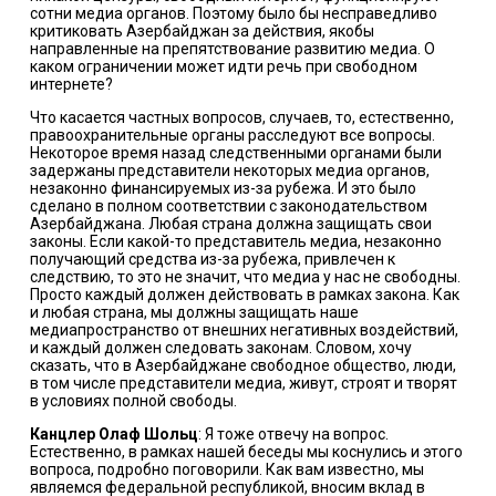
сотни медиа органов. Поэтому было бы несправедливо
критиковать Азербайджан за действия, якобы
направленные на препятствование развитию медиа. О
каком ограничении может идти речь при свободном
интернете?
Что касается частных вопросов, случаев, то, естественно,
правоохранительные органы расследуют все вопросы.
Некоторое время назад следственными органами были
задержаны представители некоторых медиа органов,
незаконно финансируемых из-за рубежа. И это было
сделано в полном соответствии с законодательством
Азербайджана. Любая страна должна защищать свои
законы. Если какой-то представитель медиа, незаконно
получающий средства из-за рубежа, привлечен к
следствию, то это не значит, что медиа у нас не свободны.
Просто каждый должен действовать в рамках закона. Как
и любая страна, мы должны защищать наше
медиапространство от внешних негативных воздействий,
и каждый должен следовать законам. Словом, хочу
сказать, что в Азербайджане свободное общество, люди,
в том числе представители медиа, живут, строят и творят
в условиях полной свободы.
Канцлер Олаф Шольц
: Я тоже отвечу на вопрос.
Естественно, в рамках нашей беседы мы коснулись и этого
вопроса, подробно поговорили. Как вам известно, мы
являемся федеральной республикой, вносим вклад в