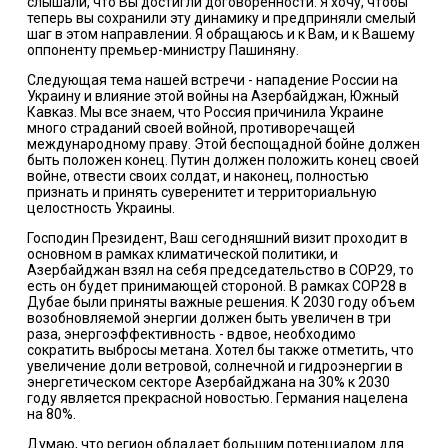
слышали, что Вы достигли договоренности. Я хочу, чтобы
теперь вы сохранили эту динамику и предприняли смелый
шаг в этом направлении. Я обращаюсь и к Вам, и к Вашему
оппоненту премьер-министру Пашиняну.
Следующая тема нашей встречи - нападение России на
Украину и влияние этой войны на Азербайджан, Южный
Кавказ. Мы все знаем, что Россия причинила Украине
много страданий своей войной, противоречащей
международному праву. Этой беспощадной бойне должен
быть положен конец. Путин должен положить конец своей
войне, отвести своих солдат, и наконец, полностью
признать и принять суверенитет и территориальную
целостность Украины.
Господин Президент, Ваш сегодняшний визит проходит в
основном в рамках климатической политики, и
Азербайджан взял на себя председательство в COP29, то
есть он будет принимающей стороной. В рамках COP28 в
Дубае были приняты важные решения. К 2030 году объем
возобновляемой энергии должен быть увеличен в три
раза, энергоэффективность - вдвое, необходимо
сократить выбросы метана. Хотел бы также отметить, что
увеличение доли ветровой, солнечной и гидроэнергии в
энергетическом секторе Азербайджана на 30% к 2030
году является прекрасной новостью. Германия нацелена
на 80%.
Думаю, что регион обладает большим потенциалом для