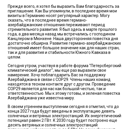
Прежде всего, я хотел бы выразить Вам благодарность за
приглашение. Как Вы упомянули, в последнее время мои
визиты в Германию носят регулярный характер. Могу
сказать, что в последнее время германо-
азербайджанские отношения переживают период
стремительного развития. Я был здесь в марте прошлого
года, а два месяца назад мы встречались с господином
Канцлером в Мюнхене. Наша двусторонняя повестка дня
достаточно обширна. Развитие германо-азербайджанских
отношений имеет большое значение как для наших стран,
так и для развития и стабильности Южного Кавказа в
целом.
Сегодня утром, участвуя в работе форума "Петерсбергский
климатический диалог", мы еще раз выразили свое
намерение. Хочу поблагодарить Вас за поддержку
Азербайджана в связи с COP29. Члены наших команд
находятся в тесном контакте друг с другом. Проведение
СОР29 является для нас как большой честью, так и
ответственностью. Мы к этому готовы, и зеленая повестка
Азербайджана уже известна миру.
В своем утреннем выступлении сегодня я отметил, что до
конца 2027 года будут введены в эксплуатацию девять
солнечных и ветряных электростанций. Их энергетический
потенциал равен 2 ГВт. К 2030 году будет построено еще
десять ветряных и солнечных электростанций