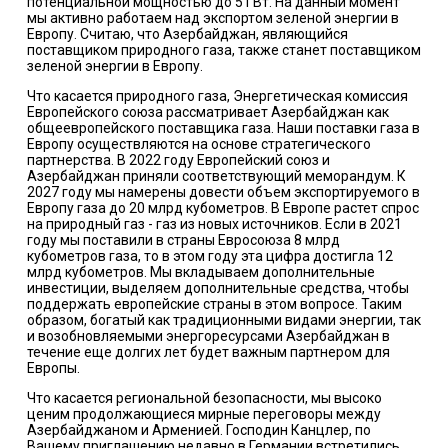
потенциальной мощностью до 5 ГВт. На данный момент
мы активно работаем над экспортом зеленой энергии в
Европу. Считаю, что Азербайджан, являющийся
поставщиком природного газа, также станет поставщиком
зеленой энергии в Европу.
Что касается природного газа, Энергетическая комиссия
Европейского союза рассматривает Азербайджан как
общеевропейского поставщика газа. Наши поставки газа в
Европу осуществляются на основе стратегического
партнерства. В 2022 году Европейский союз и
Азербайджан приняли соответствующий меморандум. К
2027 году мы намерены довести объем экспортируемого в
Европу газа до 20 млрд кубометров. В Европе растет спрос
на природный газ - газ из новых источников. Если в 2021
году мы поставили в страны Евросоюза 8 млрд
кубометров газа, то в этом году эта цифра достигла 12
млрд кубометров. Мы вкладываем дополнительные
инвестиции, выделяем дополнительные средства, чтобы
поддержать европейские страны в этом вопросе. Таким
образом, богатый как традиционными видами энергии, так
и возобновляемыми энергоресурсами Азербайджан в
течение еще долгих лет будет важным партнером для
Европы.
Что касается региональной безопасности, мы высоко
ценим продолжающиеся мирные переговоры между
Азербайджаном и Арменией. Господин Канцлер, по
Вашему приглашению недавно в Германии встретились