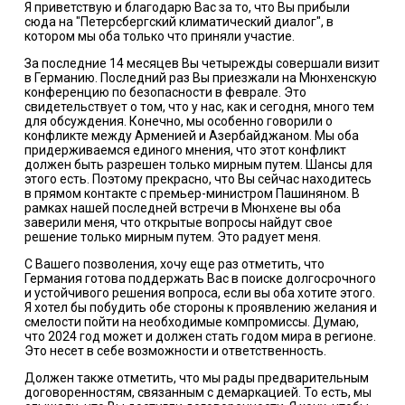
Я приветствую и благодарю Вас за то, что Вы прибыли
сюда на "Петерсбергский климатический диалог", в
котором мы оба только что приняли участие.
За последние 14 месяцев Вы четырежды совершали визит
в Германию. Последний раз Вы приезжали на Мюнхенскую
конференцию по безопасности в феврале. Это
свидетельствует о том, что у нас, как и сегодня, много тем
для обсуждения. Конечно, мы особенно говорили о
конфликте между Арменией и Азербайджаном. Мы оба
придерживаемся единого мнения, что этот конфликт
должен быть разрешен только мирным путем. Шансы для
этого есть. Поэтому прекрасно, что Вы сейчас находитесь
в прямом контакте с премьер-министром Пашиняном. В
рамках нашей последней встречи в Мюнхене вы оба
заверили меня, что открытые вопросы найдут свое
решение только мирным путем. Это радует меня.
С Вашего позволения, хочу еще раз отметить, что
Германия готова поддержать Вас в поиске долгосрочного
и устойчивого решения вопроса, если вы оба хотите этого.
Я хотел бы побудить обе стороны к проявлению желания и
смелости пойти на необходимые компромиссы. Думаю,
что 2024 год может и должен стать годом мира в регионе.
Это несет в себе возможности и ответственность.
Должен также отметить, что мы рады предварительным
договоренностям, связанным с демаркацией. То есть, мы