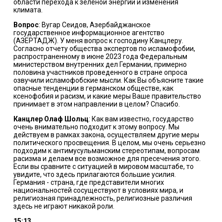
области перехода к зеленой энергии и изменения
климата.
Вопрос
: Вугар Сеидов, Азербайджанское
государственное информационное агентство
(АЗЕРТАДЖ). У меня вопрос к господину Канцлеру.
Согласно отчету общества экспертов по исламофобии,
распространенному в июне 2023 года Федеральным
министерством внутренних дел Германии, примерно
половина участников проведенного в стране опроса
озвучили исламофобские мысли. Как Вы объясните такие
опасные тенденции в германском обществе, как
ксенофобия и расизм, и какие меры Ваше правительство
принимает в этом направлении в целом? Спасибо.
Канцлер Олаф Шольц
: Как вам известно, государство
очень внимательно подходит к этому вопросу. Мы
действуем в рамках закона, осуществляем другие меры
политического просвещения. В целом, мы очень серьезно
подходим к антимусульманским стереотипам, вопросам
расизма и делаем все возможное для пресечения этого.
Если вы сравните с ситуацией в мировом масштабе, то
увидите, что здесь прилагаются большие усилия.
Германия - страна, где представители многих
национальностей сосуществуют в условиях мира, и
религиозная принадлежность, религиозные различия
здесь не играют никакой роли.
15:13