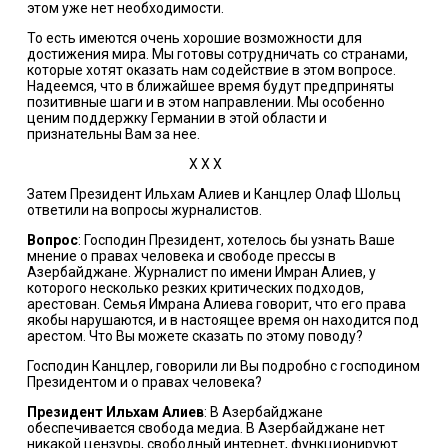
этом уже нет необходимости.
То есть имеются очень хорошие возможности для
достижения мира. Мы готовы сотрудничать со странами,
которые хотят оказать нам содействие в этом вопросе.
Надеемся, что в ближайшее время будут предприняты
позитивные шаги и в этом направлении. Мы особенно
ценим поддержку Германии в этой области и
признательны Вам за нее.
Х Х Х
Затем Президент Ильхам Алиев и Канцлер Олаф Шольц
ответили на вопросы журналистов.
Вопрос
: Господин Президент, хотелось бы узнать Ваше
мнение о правах человека и свободе прессы в
Азербайджане. Журналист по имени Имран Алиев, у
которого несколько резких критических подходов,
арестован. Семья Имрана Алиева говорит, что его права
якобы нарушаются, и в настоящее время он находится под
арестом. Что Вы можете сказать по этому поводу?
Господин Канцлер, говорили ли Вы подробно с господином
Президентом и о правах человека?
Президент Ильхам Алиев
: В Азербайджане
обеспечивается свобода медиа. В Азербайджане нет
никакой цензуры, свободный интернет, функционируют