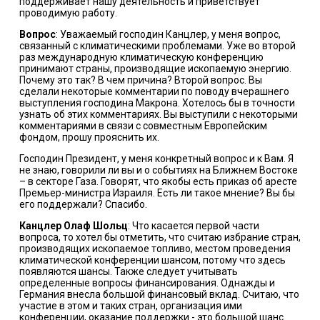
поддерживает нашу деятельность и приветствует
проводимую работу.
Вопрос
: Уважаемый господин Канцлер, у меня вопрос,
связанный с климатическими проблемами. Уже во второй
раз международную климатическую конференцию
принимают страны, производящие ископаемую энергию.
Почему это так? В чем причина? Второй вопрос. Вы
сделали некоторые комментарии по поводу вчерашнего
выступления господина Макрона. Хотелось бы в точности
узнать об этих комментариях. Вы выступили с некоторыми
комментариями в связи с совместным Европейским
фондом, прошу прояснить их.
Господин Президент, у меня конкретный вопрос и к Вам. Я
не знаю, говорили ли вы и о событиях на Ближнем Востоке
– в секторе Газа. Говорят, что якобы есть приказ об аресте
Премьер-министра Израиля. Есть ли такое мнение? Вы бы
его поддержали? Спасибо.
Канцлер Олаф Шольц
: Что касается первой части
вопроса, то хотел бы отметить, что считаю избрание стран,
производящих ископаемое топливо, местом проведения
климатической конференции шансом, потому что здесь
появляются шансы. Также следует учитывать
определенные вопросы финансирования. Однажды и
Германия внесла большой финансовый вклад. Считаю, что
участие в этом и таких стран, организация ими
конференции, оказание поддержки - это большой шанс.