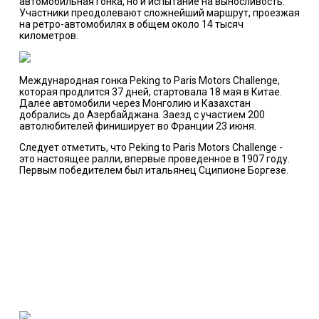
автомобильная гонка, но и испытание на выносливость.
Участники преодолевают сложнейший маршрут, проезжая
на ретро-автомобилях в общем около 14 тысяч
километров.
Международная гонка Peking to Paris Motors Challenge,
которая продлится 37 дней, стартовала 18 мая в Китае.
Далее автомобили через Монголию и Казахстан
добрались до Азербайджана. Заезд с участием 200
автолюбителей финиширует во Франции 23 июня.
Следует отметить, что Peking to Paris Motors Challenge -
это настоящее ралли, впервые проведенное в 1907 году.
Первым победителем был итальянец Сципионе Боргезе.