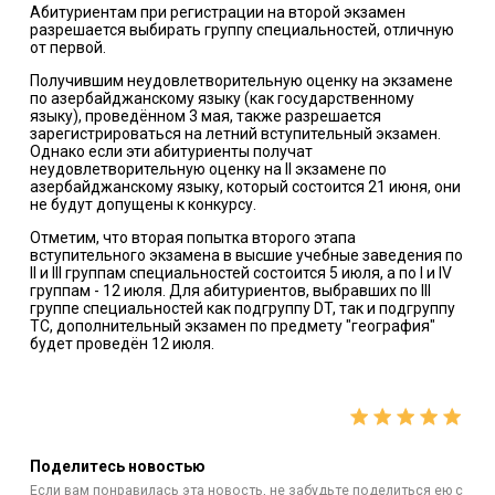
Абитуриентам при регистрации на второй экзамен
разрешается выбирать группу специальностей, отличную
от первой.
Получившим неудовлетворительную оценку на экзамене
по азербайджанскому языку (как государственному
языку), проведённом 3 мая, также разрешается
зарегистрироваться на летний вступительный экзамен.
Однако если эти абитуриенты получат
неудовлетворительную оценку на II экзамене по
азербайджанскому языку, который состоится 21 июня, они
не будут допущены к конкурсу.
Отметим, что вторая попытка второго этапа
вступительного экзамена в высшие учебные заведения по
II и III группам специальностей состоится 5 июля, а по I и IV
группам - 12 июля. Для абитуриентов, выбравших по III
группе специальностей как подгруппу DT, так и подгруппу
TC, дополнительный экзамен по предмету "география"
будет проведён 12 июля.
Поделитесь новостью
Если вам понравилась эта новость, не забудьте поделиться ею с