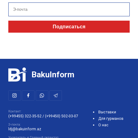
Подписаться
BakuInform
Контакт:
Выставки
(+99455) 322-35-52
/
(+99450) 502-03-07
Для гурманов
Э-почта:
О нас
ldj@bakuinform.az
Учредитель и Главный редактор: