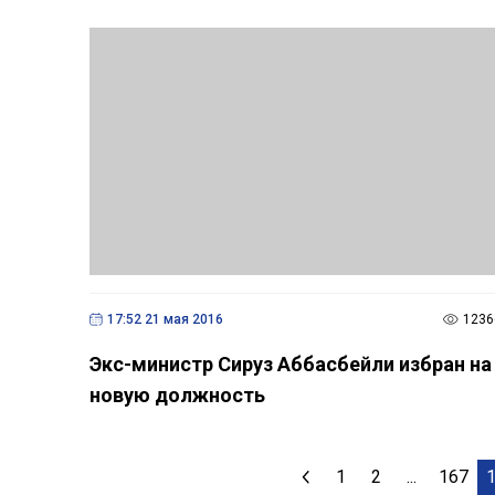
17:52 21 мая 2016
1236
Экс-министр Сируз Аббасбейли избран на
новую должность
1
2
...
167