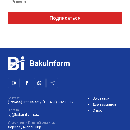
Подписаться
BakuInform
Контакт:
Выставки
(+99455) 322-35-52
/
(+99450) 502-03-07
Для гурманов
Э-почта:
О нас
ldj@bakuinform.az
Учредитель и Главный редактор:
Лариса Джеваншир