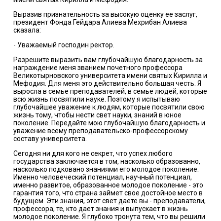
Выразив признательность за высокую оценку ее заслуг,
президент Фонда Гейдара Алиева Мехрибан Алиева
сказала:
- Уважаемый господин ректор.
Разрешите выразить вам глубочайшую благодарность за
награждение меня званием почетного профессора
Великотырновского университета имени святых Кирилла и
Мефодия. Для меня это действительно большая честь. Я
выросла в семье преподавателей, в семье людей, которые
всю жизнь посвятили науке. Поэтому я испытываю
глубочайшее уважение к людям, которые посвятили свою
жизнь тому, чтобы нести свет науки, знаний в юное
поколение. Передайте мою глубочайшую благодарность и
уважение всему преподавательско-профессорскому
составу университета.
Сегодня ни для кого не секрет, что успех любого
государства заключается в том, насколько образованно,
насколько подковано знаниями его молодое поколение.
Именно человеческий потенциал, научный потенциал,
именно развитое, образованное молодое поколение - это
гарантия того, что страна займет свое достойное место в
будущем. Эти знания, этот свет даете вы - преподаватели,
профессора, те, кто дает знания и выпускает в жизнь
молодое поколение. Я глубоко тронута тем, что вы решили