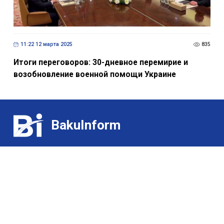
11:22 12 марта 2025
835
Итоги переговоров: 30-дневное перемирие и
возобновление военной помощи Украине
BakuInform
Контакт:
Выставки
(+99455) 322-35-52
/
(+99450) 502-03-07
Для гурманов
Э-почта:
О нас
ldj@bakuinform.az