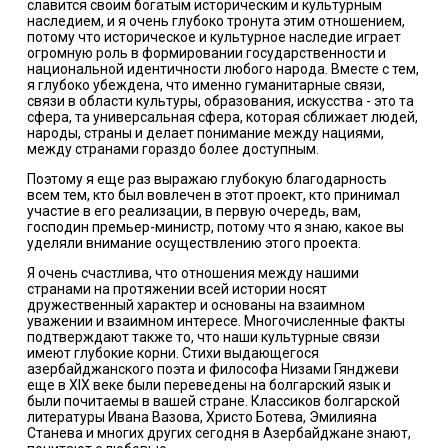
славится своим богатым историческим и культурным
наследием, и я очень глубоко тронута этим отношением,
потому что историческое и культурное наследие играет
огромную роль в формировании государственности и
национальной идентичности любого народа. Вместе с тем,
я глубоко убеждена, что именно гуманитарные связи,
связи в области культуры, образования, искусства - это та
сфера, та универсальная сфера, которая сближает людей,
народы, страны и делает понимание между нациями,
между странами гораздо более доступным.
Поэтому я еще раз выражаю глубокую благодарность
всем тем, кто был вовлечен в этот проект, кто принимал
участие в его реализации, в первую очередь, вам,
господин премьер-министр, потому что я знаю, какое вы
уделяли внимание осуществлению этого проекта.
Я очень счастлива, что отношения между нашими
странами на протяжении всей истории носят
дружественный характер и основаны на взаимном
уважении и взаимном интересе. Многочисленные факты
подтверждают также то, что наши культурные связи
имеют глубокие корни. Стихи выдающегося
азербайджанского поэта и философа Низами Гянджеви
еще в XIХ веке были переведены на болгарский язык и
были почитаемы в вашей стране. Классиков болгарской
литературы Ивана Вазова, Христо Ботева, Эмилияна
Станева и многих других сегодня в Азербайджане знают,