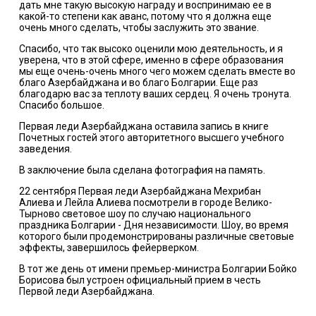
дать мне такую высокую награду и воспринимаю ее в
какой-то степени как аванс, потому что я должна еще
очень много сделать, чтобы заслужить это звание.
Спасибо, что так высоко оценили мою деятельность, и я
уверена, что в этой сфере, именно в сфере образования
мы еще очень-очень много чего можем сделать вместе во
благо Азербайджана и во благо Болгарии. Еще раз
благодарю вас за теплоту ваших сердец. Я очень тронута.
Спасибо большое.
Первая леди Азербайджана оставила запись в книге
Почетных гостей этого авторитетного высшего учебного
заведения.
В заключение была сделана фотография на память.
22 сентября Первая леди Азербайджана Мехрибан
Алиева и Лейла Алиева посмотрели в городе Велико-
Тырново световое шоу по случаю национального
праздника Болгарии - Дня независимости. Шоу, во время
которого были продемонстрированы различные световые
эффекты, завершилось фейерверком.
В тот же день от имени премьер-министра Болгарии Бойко
Борисова был устроен официальный прием в честь
Первой леди Азербайджана.