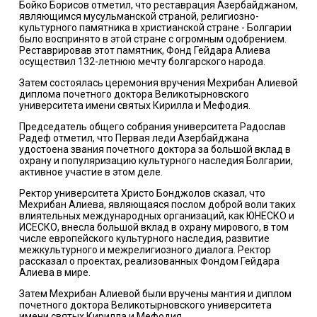
Бойко Борисов отметил, что реставрация Азербайджаном,
являющимся мусульманской страной, религиозно-
культурного памятника в христианской стране - Болгарии
было воспринято в этой стране с огромным одобрением.
Реставрировав этот памятник, Фонд Гейдара Алиева
осуществил 132-летнюю мечту болгарского народа.
Затем состоялась церемония вручения Мехрибан Алиевой
диплома почетного доктора Великотырновского
университета имени святых Кирилла и Мефодия.
Председатель общего собрания университета Радослав
Радеф отметил, что Первая леди Азербайджана
удостоена звания почетного доктора за большой вклад в
охрану и популяризацию культурного наследия Болгарии,
активное участие в этом деле.
Ректор университета Христо Бонджолов сказал, что
Мехрибан Алиева, являющаяся послом доброй воли таких
влиятельных международных организаций, как ЮНЕСКО и
ИСЕСКО, внесла большой вклад в охрану мирового, в том
числе европейского культурного наследия, развитие
межкультурного и межрелигиозного диалога. Ректор
рассказал о проектах, реализованных Фондом Гейдара
Алиева в мире.
Затем Мехрибан Алиевой были вручены мантия и диплом
почетного доктора Великотырновского университета
имени святых Кирилла и Мефодия.