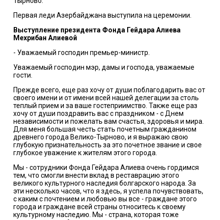
Тырново.
Первая леди Азербайджана выступила на церемонии.
Выступление президента Фонда Гейдара Алиева
Мехрибан Алиевой
- Уважаемый господин премьер-министр.
Уважаемый господин мэр, дамы и господа, уважаемые
гости.
Прежде всего, еще раз хочу от души поблагодарить вас от
своего имени и от имени всей нашей делегации за столь
теплый прием и за ваше гостеприимство. Также еще раз
хочу от души поздравить вас с праздником - с Днем
независимости и пожелать вам счастья, здоровья и мира.
Для меня большая честь стать почетным гражданином
древнего города Велико-Тырново, и я выражаю свою
глубокую признательность за это почетное звание и свое
глубокое уважение к жителям этого города.
Мы - сотрудники Фонда Гейдара Алиева очень гордимся
тем, что смогли внести вклад в реставрацию этого
великого культурного наследия болгарского народа. За
эти несколько часов, что я здесь, я успела почувствовать,
с каким с почтением и любовью вы все - граждане этого
города и граждане всей страны относитесь к своему
культурному наследию. Мы - страна, которая тоже