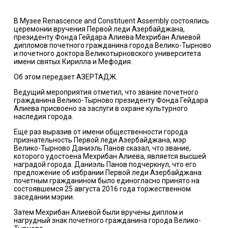
В Музее Renascence and Constituent Assembly состоялись
церемонии вручения Первой леди Азербайджана,
президенту Фонда Гейдара Алиева Мехрибан Алиевой
дипломов почетного гражданина города Велико-Тырново
и почетного доктора Великотырновского университета
имени святых Кирилла и Мефодия.
Об этом передает
АЗЕРТАДЖ
.
Ведущий мероприятия отметил, что звание почетного
гражданина Велико-Тырново президенту Фонда Гейдара
Алиева присвоено за заслуги в охране культурного
наследия города.
Еще раз выразив от имени общественности города
признательность Первой леди Азербайджана, мэр
Велико-Тырново Даниэль Панов сказал, что звание,
которого удостоена Мехрибан Алиева, является высшей
наградой города. Даниэль Панов подчеркнул, что его
предложение об избрании Первой леди Азербайджана
почетным гражданином было единогласно принято на
состоявшемся 25 августа 2016 года торжественном
заседании мэрии.
Затем Мехрибан Алиевой были вручены диплом и
нагрудный знак почетного гражданина города Велико-