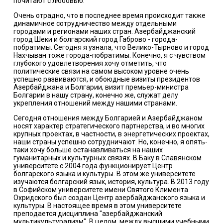
почитают с любовью.
Очень отрадно, что в последнее время происходит также
динамичное сотрудничество между отдельными
городами и регионами наших стран. Азербайджанский
город Шеки и болгарский город Габрово - города-
побратимы. Сегодня я узнала, что Велико-Тырново и город
Нахчыван тоже города-побратимы. Конечно, я с чувством
глубокого удовлетворения хочу отметить, что
политические связи на самом высоком уровне очень
успешно развиваются, и обоюдные визиты президентов
Азербайджана и Болгарии, визит премьер-министра
Болгарии в нашу страну, конечно же, служат делу
укрепления отношений между нашими странами.
Сегодня отношения между Болгарией и Азербайджаном
носят характер стратегического партнерства, и во многих
крупных проектах, в частности, в энергетических проектах,
наши страны успешно сотрудничают. Но, конечно, я опять-
таки хочу больше останавливаться на наших
гуманитарных и культурных связях. В Баку в Славянском
университете с 2004 года функционирует Центр
болгарского языка и культуры. В этом же университете
изучаются болгарский язык, история, культура. В 2013 году
в Софийском университете имени Святого Климента
Охридского был создан Центр азербайджанского языка и
культуры. В настоящее время в этом университете
преподается дисциплина "азербайджанский
мультикультурализм". В целом, между высшими учебными