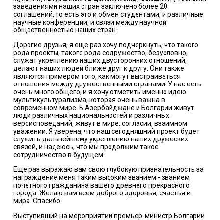
заведениями наших стран заключено более 20
соглашений, то есть это и обмен студентами, и различные
научные конференции, и связи между научной
общественностью наших стран.
Дорогие друзья, я еще раз хочу подчеркнуть, что такого
рода проекты, такого рода содружество, безусловно,
служат укреплению наших двусторонних отношений,
делают наших людей ближе друг к другу. Они также
являются примером того, как могут выстраиваться
отношения между дружественными странами. У нас есть
очень много общего, и я хочу отметить именно идею
мультикультурализма, которая очень важна в
современном мире. В Азербайджане и Болгарии живут
люди различных национальностей и различных
вероисповеданий, живут в мире, согласии, взаимном
уважении. Я уверена, что наш сегодняшний проект будет
служить дальнейшему укреплению наших дружеских
связей, и надеюсь, что мы продолжим такое
сотрудничество в будущем.
Еще раз выражаю вам свою глубокую признательность за
награждение меня таким высоким званием - званием
почетного гражданина вашего древнего прекрасного
города. Желаю вам всем доброго здоровья, счастья и
мира. Спасибо.
Выступивший на мероприятии премьер-министр Болгарии