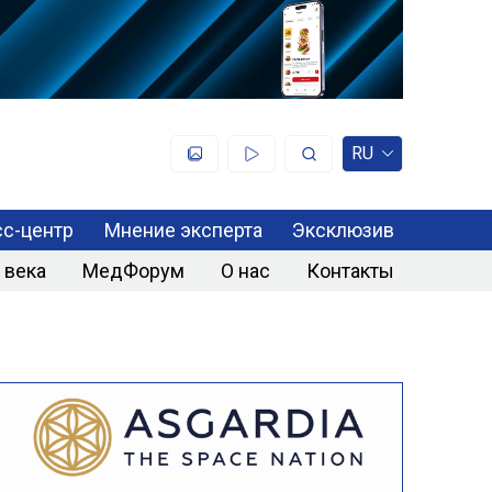
RU
с-центр
Мнение эксперта
Эксклюзив
 века
МедФорум
О нас
Контакты