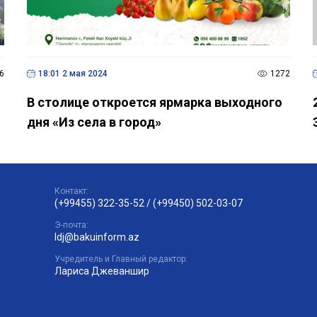
6
18:01 2 мая 2024
1272
В столице откроется ярмарка выходного
дня «Из села в город»
Контакт:
(+99455) 322-35-52
/
(+99450) 502-03-07
Э-почта:
ldj@bakuinform.az
Учредитель и Главный редактор:
Лариса Джеваншир