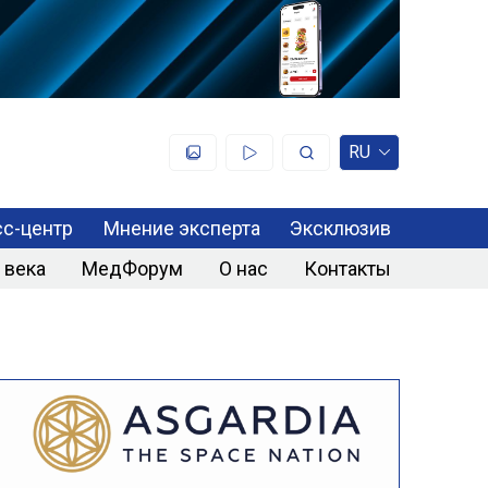
RU
с-центр
Мнение эксперта
Эксклюзив
 века
МедФорум
О нас
Контакты