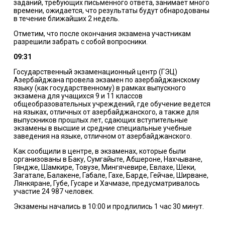
заданий, требующих письменного ответа, занимает много
времени, ожидается, что результаты будут обнародованы
в течение ближайших 2 недель.
Отметим, что после окончания экзамена участникам
разрешили забрать с собой вопросники.
09:31
Государственный экзаменационный центр (ГЭЦ)
Азербайджана провела экзамен по азербайджанскому
языку (как государственному) в рамках выпускного
экзамена для учащихся 9 и 11 классов
общеобразовательных учреждений, где обучение ведется
на языках, отличных от азербайджанского, а также для
выпускников прошлых лет, сдающих вступительные
экзамены в высшие и средние специальные учебные
заведения на языке, отличном от азербайджанского.
Как сообщили в центре, в экзаменах, которые были
организованы в Баку, Сумгайыте, Абшероне, Нахчыване,
Гяндже, Шамкире, Товузе, Мингячевире, Евлахе, Шеки,
Загатале, Балакене, Габале, Гахе, Барде, Гейчае, Ширване,
Лянкяране, Губе, Гусаре и Хачмазе, предусматривалось
участие 24 987 человек.
Экзамены начались в 10:00 и продлились 1 час 30 минут.