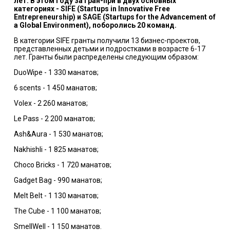
лет. В этом году за Гран-при в двух основных
категориях - SIFE (Startups in Innovative Free
Entrepreneurship) и SAGE (Startups for the Advancement of
a Global Environment), поборолись 20 команд.
В категории SIFE гранты получили 13 бизнес-проектов,
представленных детьми и подростками в возрасте 6-17
лет. Гранты были распределены следующим образом:
DuoWipe - 1 330 манатов;
6 scents - 1 450 манатов;
Volex - 2 260 манатов;
Le Pass - 2 200 манатов;
Ash&Aura - 1 530 манатов;
Nakhishli - 1 825 манатов;
Choco Bricks - 1 720 манатов;
Gadget Bag - 990 манатов;
Melt Belt - 1 130 манатов;
The Cube - 1 100 манатов;
SmellWell - 1 150 манатов.