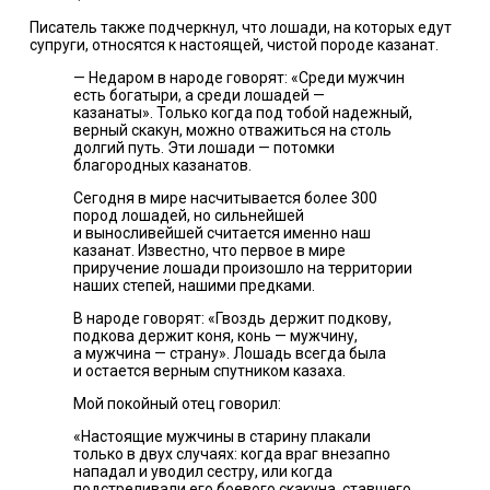
Писатель также подчеркнул, что лошади, на которых едут
супруги, относятся к настоящей, чистой породе казанат.
— Недаром в народе говорят: «Среди мужчин
есть богатыри, а среди лошадей —
казанаты». Только когда под тобой надежный,
верный скакун, можно отважиться на столь
долгий путь. Эти лошади — потомки
благородных казанатов.
Сегодня в мире насчитывается более 300
пород лошадей, но сильнейшей
и выносливейшей считается именно наш
казанат. Известно, что первое в мире
приручение лошади произошло на территории
наших степей, нашими предками.
В народе говорят: «Гвоздь держит подкову,
подкова держит коня, конь — мужчину,
а мужчина — страну». Лошадь всегда была
и остается верным спутником казаха.
Мой покойный отец говорил:
«Настоящие мужчины в старину плакали
только в двух случаях: когда враг внезапно
нападал и уводил сестру, или когда
подстреливали его боевого скакуна, ставшего