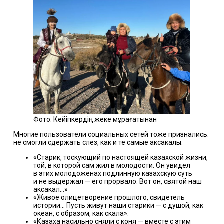
Фото: Кейіпкердің жеке мұрағатынан
Многие пользователи социальных сетей тоже признались:
не смогли сдержать слез, как и те самые аксакалы:
«Старик, тоскующий по настоящей казахской жизни,
той, в которой сам жил в молодости. Он увидел
в этих молодоженах подлинную казахскую суть
и не выдержал — его прорвало. Вот он, святой наш
аксакал…»
«Живое олицетворение прошлого, свидетель
истории… Пусть живут наши старики — с душой, как
океан, с образом, как скала».
«Казаха насильно сняли с коня — вместе с этим