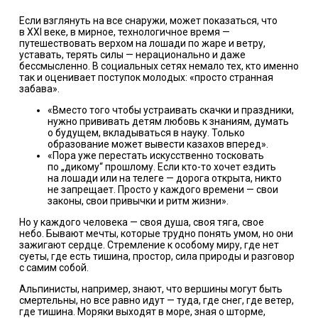
Если взглянуть на все снаружи, может показаться, что
в XXI веке, в мирное, технологичное время —
путешествовать верхом на лошади по жаре и ветру,
уставать, терять силы — нерационально и даже
бессмысленно. В социальных сетях немало тех, кто именно
так и оценивает поступок молодых: «просто странная
забава».
«Вместо того чтобы устраивать скачки и праздники,
нужно прививать детям любовь к знаниям, думать
о будущем, вкладываться в науку. Только
образование может вывести казахов вперед».
«Пора уже перестать искусственно тосковать
по „дикому“ прошлому. Если кто-то хочет ездить
на лошади или на телеге — дорога открыта, никто
не запрещает. Просто у каждого времени — свои
законы, свои привычки и ритм жизни».
Но у каждого человека — своя душа, своя тяга, свое
небо. Бывают мечты, которые трудно понять умом, но они
зажигают сердце. Стремление к особому миру, где нет
суеты, где есть тишина, простор, сила природы и разговор
с самим собой.
Альпинисты, например, знают, что вершины могут быть
смертельны, но все равно идут — туда, где снег, где ветер,
где тишина. Моряки выходят в море, зная о шторме,