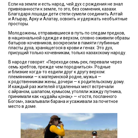
Если на земле и есть народ, чей дух с рождения не знал
привязанности к земле, то это, без сомнения, казахи.
Благодаря лошади дети степи сумели соединить Алтай
и Атырау, Арку и Алатау, освоить и удержать необъятные
просторы.
Молодожены, отправившиеся в путь по следам предков,
в национальной одежде и верхом, словно оживили образы
батыров-кочевников, воскресили в памяти глубинные
пласты духа, хранящегося в крови и генах. Это дух,
присущий только кочевникам, только казахскому народу.
В народе говорят: «Переходи семь рек, перевали через
семь хребтов, прежде чем породниться». Родные
и близкие когда-то ездили друг к другу верхом:
племянники — к материнской родне, мужья —
к родственникам жены, дочери — к родительскому дому.
И каждый раз жителей отдаленных мест встречали
с айраном, шалапом, кумысом, утоляли жажду путника,
принимали как «құдайы қонақ» — «гостя, посланного
Богом», закалывали барана и усаживали за почетное
место в доме.