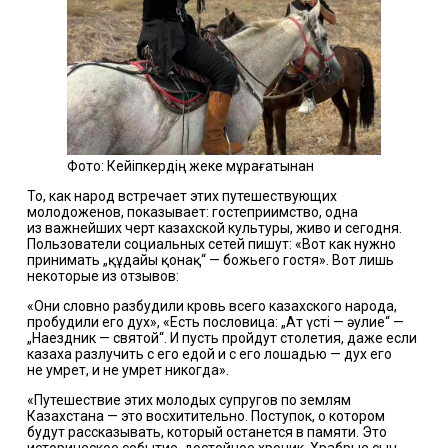
Фото: Кейіпкердің жеке мұрағатынан
То, как народ встречает этих путешествующих
молодоженов, показывает: гостеприимство, одна
из важнейших черт казахской культуры, живо и сегодня.
Пользователи социальных сетей пишут: «Вот как нужно
принимать „құдайы қонақ“ — божьего гостя». Вот лишь
некоторые из отзывов:
«Они словно разбудили кровь всего казахского народа,
пробудили его дух», «Есть пословица: „Ат үсті — әулие“ —
„Наездник — святой“. И пусть пройдут столетия, даже если
казаха разлучить с его едой и с его лошадью — дух его
не умрет, и не умрет никогда».
«Путешествие этих молодых супругов по землям
Казахстана — это восхитительно. Поступок, о котором
будут рассказывать, который останется в памяти. Это