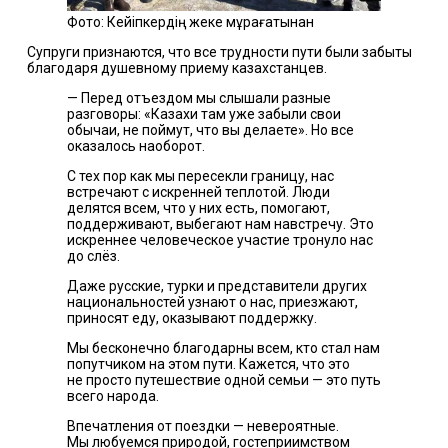
Фото: Кейіпкердің жеке мұрағатынан
Супруги признаются, что все трудности пути были забыты
благодаря душевному приему казахстанцев.
— Перед отъездом мы слышали разные
разговоры: «Казахи там уже забыли свои
обычаи, не поймут, что вы делаете». Но все
оказалось наоборот.
С тех пор как мы пересекли границу, нас
встречают с искренней теплотой. Люди
делятся всем, что у них есть, помогают,
поддерживают, выбегают нам навстречу. Это
искреннее человеческое участие тронуло нас
до слёз.
Даже русские, турки и представители других
национальностей узнают о нас, приезжают,
приносят еду, оказывают поддержку.
Мы бесконечно благодарны всем, кто стал нам
попутчиком на этом пути. Кажется, что это
не просто путешествие одной семьи — это путь
всего народа.
Впечатления от поездки — невероятные.
Мы любуемся природой, гостеприимством