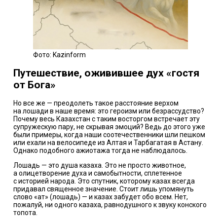
Фото: Kazinform
Путешествие, оживившее дух «гостя
от Бога»
Но все же — преодолеть такое расстояние верхом
на лошади в наше время: это героизм или безрассудство?
Почему весь Казахстан с таким восторгом встречает эту
супружескую пару, не скрывая эмоций? Ведь до этого уже
были примеры, когда наши соотечественники шли пешком
или ехали на велосипеде из Алтая и Тарбагатая в Астану.
Однако подобного ажиотажа тогда не наблюдалось.
Лошадь — это душа казаха. Это не просто животное,
а олицетворение духа и самобытности, сплетенное
с историей народа. Это спутник, которому казах всегда
придавал священное значение. Стоит лишь упомянуть
слово «ат» (лошадь) — и казах забудет обо всем. Нет,
пожалуй, ни одного казаха, равнодушного к звуку конского
топота.