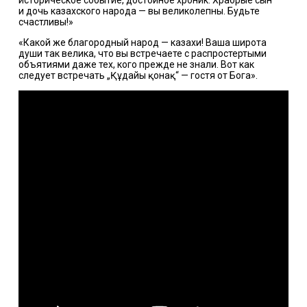
историческое событие, достойное хроник. Храбрые сын
и дочь казахского народа — вы великолепны. Будьте
счастливы!»
«Какой же благородный народ — казахи! Ваша широта
души так велика, что вы встречаете с распростертыми
объятиями даже тех, кого прежде не знали. Вот как
следует встречать „Құдайы қонақ“ — гостя от Бога».