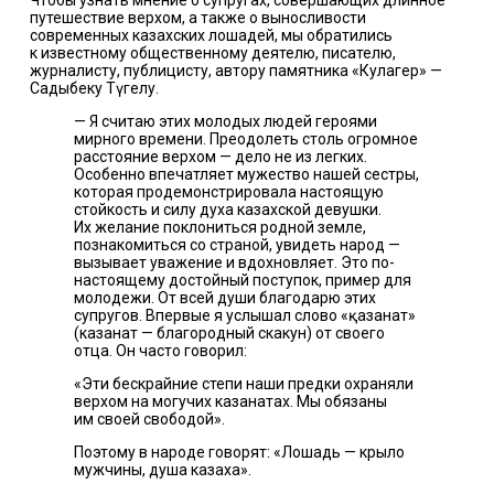
путешествие верхом, а также о выносливости
современных казахских лошадей, мы обратились
к известному общественному деятелю, писателю,
журналисту, публицисту, автору памятника «Кулагер» —
Садыбеку Түгелу.
— Я считаю этих молодых людей героями
мирного времени. Преодолеть столь огромное
расстояние верхом — дело не из легких.
Особенно впечатляет мужество нашей сестры,
которая продемонстрировала настоящую
стойкость и силу духа казахской девушки.
Их желание поклониться родной земле,
познакомиться со страной, увидеть народ —
вызывает уважение и вдохновляет. Это по-
настоящему достойный поступок, пример для
молодежи. От всей души благодарю этих
супругов. Впервые я услышал слово «қазанат»
(казанат — благородный скакун) от своего
отца. Он часто говорил:
«Эти бескрайние степи наши предки охраняли
верхом на могучих казанатах. Мы обязаны
им своей свободой».
Поэтому в народе говорят: «Лошадь — крыло
мужчины, душа казаха».