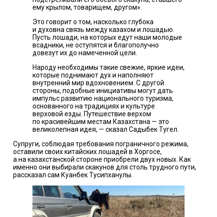
ему крылом, товарищем, другом».
Это говорит о том, насколько глубока
и духовна связь между казахом и лошадью.
Пусть лошади, на которых едут наши молодые
всадники, не оступятся и благополучно
довезут их до намеченной цели.
Народу необходимы такие свежие, яркие идеи,
которые поднимают дух и наполняют
внутренний мир вдохновением. С другой
стороны, подобные инициативы могут дать
импульс развитию национального туризма,
основанного на традициях и культуре
верховой езды. Путешествие верхом
по красивейшим местам Казахстана — это
великолепная идея, — сказал Садыбек Тугел.
Супруги, соблюдая требования пограничного режима,
оставили своих китайских лошадей в Хоргосе,
а на казахстанской стороне приобрели двух новых. Как
именно они выбирали скакунов для столь трудного пути,
рассказал сам Куанбек Тусипханулы.