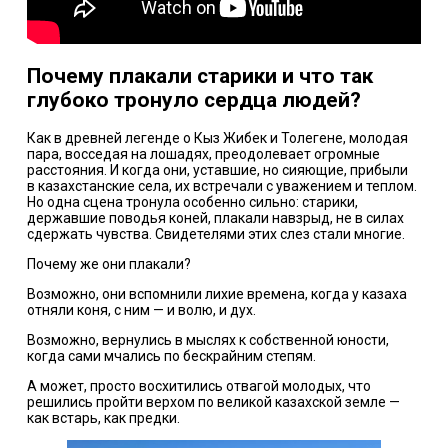
Почему плакали старики и что так
глубоко тронуло сердца людей?
Как в древней легенде о Кыз Жибек и Толегене, молодая
пара, восседая на лошадях, преодолевает огромные
расстояния. И когда они, уставшие, но сияющие, прибыли
в казахстанские села, их встречали с уважением и теплом.
Но одна сцена тронула особенно сильно: старики,
державшие поводья коней, плакали навзрыд, не в силах
сдержать чувства. Свидетелями этих слез стали многие.
Почему же они плакали?
Возможно, они вспомнили лихие времена, когда у казаха
отняли коня, с ним — и волю, и дух.
Возможно, вернулись в мыслях к собственной юности,
когда сами мчались по бескрайним степям.
А может, просто восхитились отвагой молодых, что
решились пройти верхом по великой казахской земле —
как встарь, как предки.