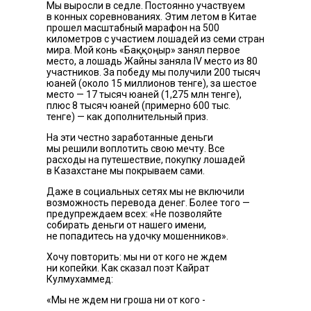
Мы выросли в седле. Постоянно участвуем
в конных соревнованиях. Этим летом в Китае
прошел масштабный марафон на 500
километров с участием лошадей из семи стран
мира. Мой конь «Баққоңыр» занял первое
место, а лошадь Жайны заняла IV место из 80
участников. За победу мы получили 200 тысяч
юаней (около 15 миллионов тенге), за шестое
место — 17 тысяч юаней (1,275 млн тенге),
плюс 8 тысяч юаней (примерно 600 тыс.
тенге) — как дополнительный приз.
На эти честно заработанные деньги
мы решили воплотить свою мечту. Все
расходы на путешествие, покупку лошадей
в Казахстане мы покрываем сами.
Даже в социальных сетях мы не включили
возможность перевода денег. Более того —
предупреждаем всех: «Не позволяйте
собирать деньги от нашего имени,
не попадитесь на удочку мошенников».
Хочу повторить: мы ни от кого не ждем
ни копейки. Как сказал поэт Кайрат
Кулмухаммед:
«Мы не ждем ни гроша ни от кого -