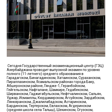
Сегодня Государственный экзаменационный центр (ГЭЦ)
Азербайджана проводит выпускной экзамен по уровню
полного (11-летнего) среднего образования в
Гарадагском, Бинагадинском, Хатаинском, Сураханском,
Пираллахинском, Ясамальском районах города Баку,
Абшеронском районе, Гяндже-1, Геранбойском,
Гейгельском, Нафталане, Шамкире, Гедабекском,
Ширванском, Гаджигабульском, Нефтчалинском, Сальян,
Уджар, Исмаиллы, Кюрдамирском, Агсуйском, Зардабском,
Лянкяранском, Джалилабадском, Астаринском,
Бардинском, Тертерском, Евлахском, Агдеринском
(средняя школа села Талыш), Шекинском, Огузском,