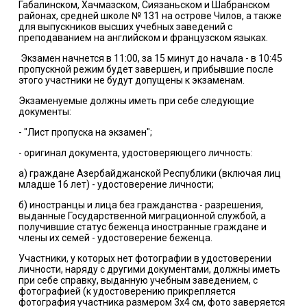
Габалинском, Хачмазском, Сиязаньском и Шабранском
районах, средней школе № 131 на острове Чилов, а также
для выпускников высших учебных заведений с
преподаванием на английском и французском языках.
Экзамен начнется в 11:00, за 15 минут до начала - в 10:45
пропускной режим будет завершен, и прибывшие после
этого участники не будут допущены к экзаменам.
Экзаменуемые должны иметь при себе следующие
документы:
- "Лист пропуска на экзамен";
- оригинал документа, удостоверяющего личность:
а) граждане Азербайджанской Республики (включая лиц
младше 16 лет) - удостоверение личности;
б) иностранцы и лица без гражданства - разрешения,
выданные Государственной миграционной службой, а
получившие статус беженца иностранные граждане и
члены их семей - удостоверение беженца.
Участники, у которых нет фотографии в удостоверении
личности, наряду с другими документами, должны иметь
при себе справку, выданную учебным заведением, с
фотографией (к удостоверению прикрепляется
фотография участника размером 3х4 см, фото заверяется