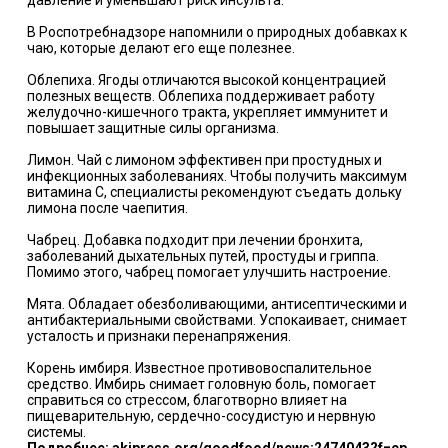
В Роспотребнадзоре напомнили о природных добавках к
чаю, которые делают его еще полезнее.
Облепиха. Ягоды отличаются высокой концентрацией
полезных веществ. Облепиха поддерживает работу
желудочно-кишечного тракта, укрепляет иммунитет и
повышает защитные силы организма.
Лимон. Чай с лимоном эффективен при простудных и
инфекционных заболеваниях. Чтобы получить максимум
витамина C, специалисты рекомендуют съедать дольку
лимона после чаепития.
Чабрец. Добавка подходит при лечении бронхита,
заболеваний дыхательных путей, простуды и гриппа.
Помимо этого, чабрец помогает улучшить настроение.
Мята. Обладает обезболивающими, антисептическими и
антибактериальными свойствами. Успокаивает, снимает
усталость и признаки перенапряжения.
Корень имбиря. Известное противовоспалительное
средство. Имбирь снимает головную боль, помогает
справиться со стрессом, благотворно влияет на
пищеварительную, сердечно-сосудистую и нервную
системы.
Подробнее: akipress.org/goodfood/news:2474043?f=cp