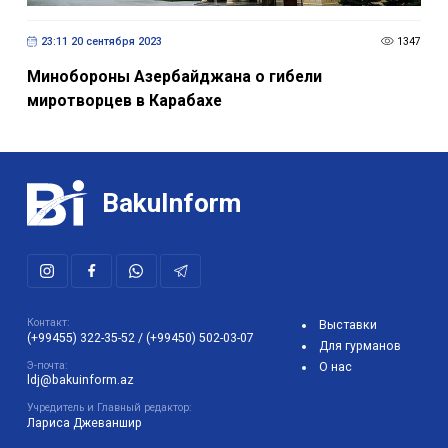
23:11 20 сентября 2023
1347
Минобороны Азербайджана о гибели
миротворцев в Карабахе
BakuInform
Контакт:
Выставки
(+99455) 322-35-52
/
(+99450) 502-03-07
Для гурманов
Э-почта:
О нас
ldj@bakuinform.az
Учредитель и Главный редактор:
Лариса Джеваншир