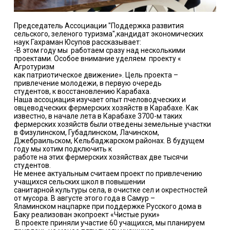
Председатель Ассоциации
"Поддержка развития
сельского, зеленого туризма",кандидат экономических
наук Гахраман Юсупов рассказывает:
-В этом году мы работаем сразу над несколькими
проектами. Особое внимание уделяем проекту «
Агротуризм
как патриотическое движение». Цель проекта –
привлечение молодежи, в первую очередь
студентов, к восстановлению Карабаха.
Наша ассоциация изучает опыт пчеловодческих и
овцеводческих фермерских хозяйств в Карабахе. Как
известно, в начале лета в Карабахе 3700-м таких
фермерских хозяйств были отведены земельные участки
в Физулинском, Губадлинском, Лачинском,
Джебраильском, Кельбаджарском районах. В будущем
году мы хотим подключить к
работе на этих фермерских хозяйствах две тысячи
студентов.
Не менее актуальным считаем проект по привлечению
учащихся сельских школ в повышении
санитарной культуры села, в очистке сел и окрестностей
от мусора. В августе этого года в Самур –
Яламинском нацпарке при поддержке Русского дома в
Баку реализован экопроект «Чистые руки»
В проекте приняли участие 60 учащихся, мы планируем