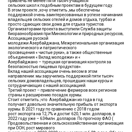
привлечь не менее пяти тысяч учащихся
сельских школ к подобным проектам в будущем году.
В этом проекте ,хочу отметить ,мы обеспечены
поддержкой очень заинтересованных в успехе начинания
владельцев сельских отелей и домов отдыха, турбаз и
просто сдающих свои дома для отдыха туристов.
Организаторами проекта выступили Служба защиты
биоразнообразия при Минэкологии и природных ресурсов,
Ассоциация русской
молодежи Азербайджана, Межрегиональная организация
экологического и патриотического
просвещения « чистые руки», а также общественные
объединения « Вклад молодежи» и «
Азербайджано – турецкая организация контроля за
безопасностью пищевых продуктов».
Вклад нашей ассоциации очень весом в этом
направлении: мы заручились поддержкой пяти тысяч
сельских домовладельцев, прошедших наши курсы и
сотрудничающих с нашей ассоциацией.
Третий проект – привлечение фермеров всех регионов
страны к расширению посадок хурмы.
Стоит отметить ,что Азербайджан и
з года в год
получает
довольно значительную прибыль от экспорта
хурмы. В 2021 году по сравнению с 2018 годом
рост
экспорта на 12,7% и достиг 620,1 млн. долларов, в
2022 году уже – 634млн. долларов.
По прогнозу ФАО (
Продовольственная и сельскохозяйственная организация
при ООН, рост мирового