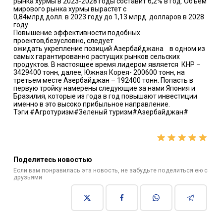
рынка хурмы в 2023-2028 годы составит 6,2% в год. Объем
мирового рынка хурмы вырастет с
0,84млрд.долл. в 2023 году до 1,13 млрд. долларов в 2028
году.
Повышение эффективности подобных
проектов,безусловно, следует
ожидать
укрепление
п
озиций
Азербайджана
в одном из
самых гарантированно растущих рынков сельских
продуктов. В настоящее время лидером является КНР –
3429400 тонн, далее, Южная Корея- 200600 тонн, на
третьем месте Азербайджан – 192400 тонн. Попасть в
первую тройку намерены следующие за нами Япония и
Бразилия, которые из года в год повышают инвестиции
именно в это высоко прибыльное направление.
Тэги
:#Агротуризм#Зеленый туризм#
Азербайджан#
Поделитесь новостью
Если вам понравилась эта новость, не забудьте поделиться ею с
друзьями