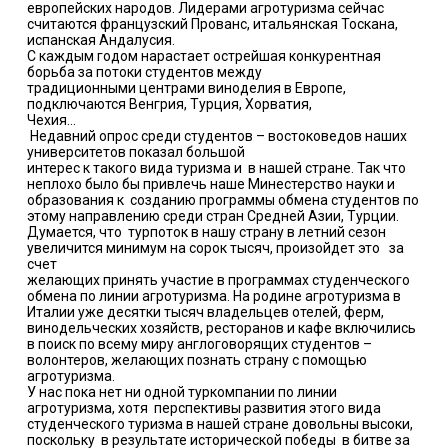
европейских народов. Лидерами агротуризма сейчас
считаются французский Прованс, итальянская Тоскана,
испанская Андалусия.
С каждым годом нарастает острейшая конкурентная
борьба за потоки студентов между
традиционными центрами виноделия в Европе,
подключаются Венгрия, Турция, Хорватия,
Чехия…
Недавний опрос среди студентов – востоковедов наших
университетов показал большой
интерес к такого вида туризма и в нашей стране. Так что
неплохо было бы привлечь наше Минестерство науки и
образования к созданию программы обмена студентов по
этому направлению среди стран Средней Азии, Турции.
Думается, что турпоток в нашу страну в летний сезон
увеличится минимум на сорок тысяч, произойдет это за
счет
желающих принять участие в программах студенческого
обмена по линии агротуризма. На родине агротуризма в
Италии уже десятки тысяч владельцев отелей, ферм,
винодельческих хозяйств, ресторанов и кафе включились
в поиск по всему миру англоговорящих студентов –
волонтеров, желающих познать страну с помощью
агротуризма.
У нас пока нет ни одной туркомпании по линии
агротуризма, хотя перспективы развития этого вида
студенческого туризма в нашей стране довольны высоки,
поскольку в результате исторической победы в битве за