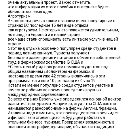
очень актуальный проект. Важно отметить,
что информация из этого пособия в интернете будет
обновляться ежегодно.
Агротуризм
В частности, речь о таком ставшем очень популярным в
странах ЕС последние 15 лет виде отдыха
как агротуризм. Некоторым это покажется удивительным,
но вслед за Европой и в нашей стране
все чаще стали спрашивать есть ли такие услуги в нашей
стране.
Этот вид отдыха особенно популярен среди студентов в
период летних каникул. Туристы получают
бесплатно размещение и питание в обмен на собственный
труд в фермерском хозяйстве. В США и
ЕС есть целый ряд программ помощи студентов под
общим названием «Волонтеры на фермах». В
настоящее время уже 42 страны включились в эти
программы, хотя еще 10 лет назад их было 19.
Кстати не менее популярно среди студентов участие в
качестве рабочих во время проведения крупных
международных соревнований.
Во всех странах Европы уже определился основной вектор
развития агротуризма. Например, студенты США охотно
нанимаются разнорабочими на фермы Англии, Франции,
Италии и надо отметить, что преимущественно речь идет
о филологах и стремящихся в будущем работать в
отельном бизнесе, туризме. Прекрасная возможность в
познании этнографии, кулинарии, обычаях и традициях